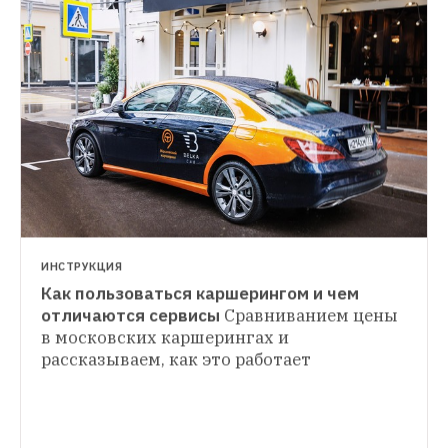
НОВОСТИ
Любимые автомобили москвичей
«Автостат» узнал, какие марки 
пользуются спросом в столице
ИНСТРУКЦИЯ
Как пользоваться каршерингом и чем 
ИССЛЕДОВАНИЕ
отличаются сервисы
Сравниванием цены 
Как Гринпис хочет сократить количество 
в московских каршерингах и 
вредных выбросов в Москве на 70 %
рассказываем, как это работает
Публикуем основные тезисы 
исследования