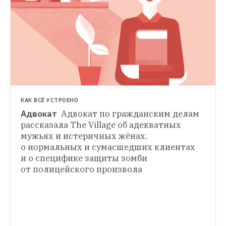
КАК ВСЁ УСТРОЕНО
Адвокат 
Адвокат по гражданским делам 
ЛИЧНЫЙ СЧЁТ
рассказала The Village об адекватных 
На что живут юристы
The Village узнал, 
мужьях и истеричных жёнах, 
ЛИЧНЫЙ СЧЁТ
сколько получает юрист, отстаивающий в 
о нормальных и сумасшедших клиентах 
На что живут адвокаты
Адвокат, 
суде интересы должников, и на что он 
и о специфике защиты зомби 
специализирующийся на экономических 
тратит деньги
преступлениях, — о своих клиентах, 
от полицейского произвола
посещении СИЗО и тратах, помогающих 
снять стресс