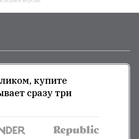
оследней версии.
ликом, купите
ывает сразу три