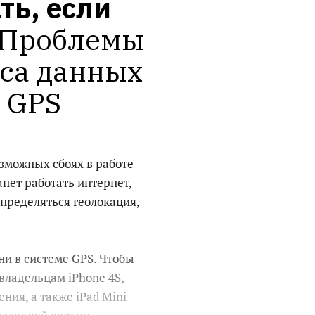
ь, если 
Проблемы 
са данных 
е GPS
зможных сбоях в работе
анет работать интернет,
пределяться геолокация,
ни в системе GPS. Чтобы
владельцам iPhone 4S,
ения, а также iPad Mini