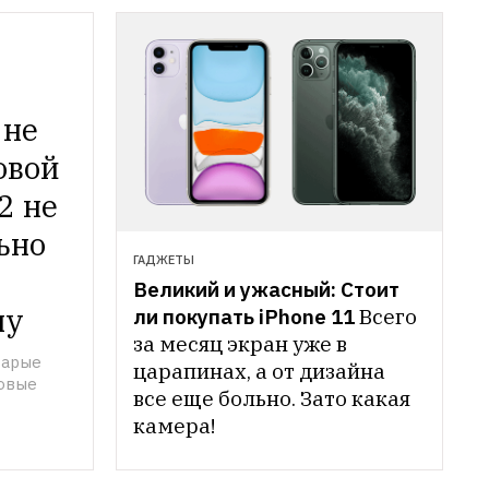
не 
овой 
2 не 
но 
ГАДЖЕТЫ
Великий и ужасный: Стоит 
ну
ли покупать iPhone 11
Всего 
за месяц экран уже в 
арые 
царапинах, а от дизайна 
овые
все еще больно. Зато какая 
камера!