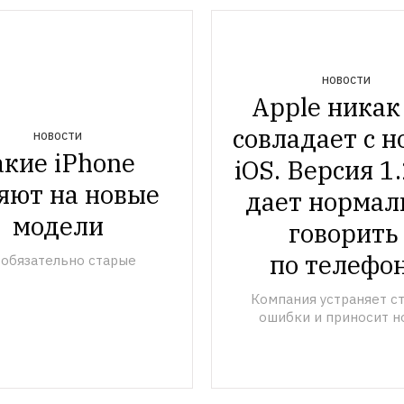
НОВОСТИ
Apple никак 
совладает с н
НОВОСТИ
кие iPhone 
iOS. Версия 1.
яют на новые 
дает нормаль
модели
говорить 
по телефо
 обязательно старые
Компания устраняет ст
ошибки и приносит н