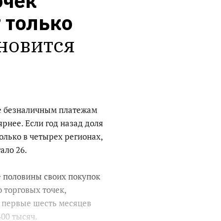
чек 
только 
новится 
е безналичным платежам
ярнее. Если год назад доля
олько в четырех регионах,
ало 26.
е половины своих покупок
 торговых точек,
а первые шесть месяцев
00 тысяч.