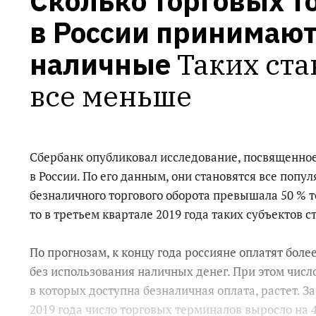
Сколько торговых то
в России принимают 
наличные
Таких ста
все меньше
Сбербанк опубликовал исследование, посвященно
в России. По его данным, они становятся все попул
безналичного торгового оборота превышала 50 % т
то в третьем квартале 2019 года таких субъектов ст
По прогнозам, к концу года россияне оплатят боле
без использования наличных денег. При этом число
в которых доступна безналичная оплата, растет. З
2019 года число торговых терминалов выросло на 4