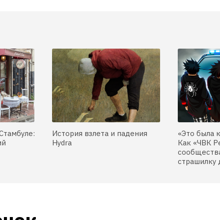
Стамбуле:
История взлета и падения
«Это была 
ий
Hydra
Как «ЧВК Р
сообщества
страшилку 