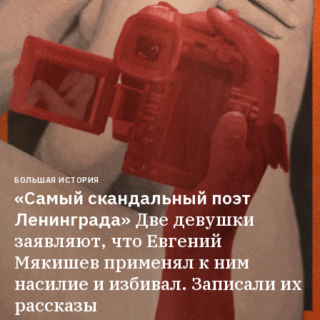
БОЛЬШАЯ ИСТОРИЯ
«Самый скандальный поэт 
Ленинграда»
Две девушки 
заявляют, что Евгений 
Мякишев применял к ним 
насилие и избивал. Записали их 
рассказы