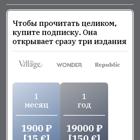
Чтобы прочитать целиком,
купите подписку. Она
открывает сразу три издания
1
1
месяц
год
1900 ₽
19000 ₽
[15 €]
[150 €]