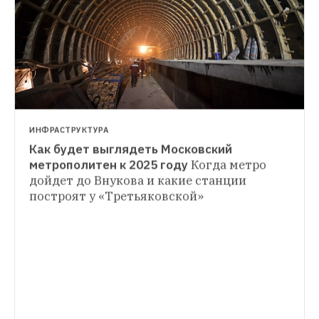
работать даже при нулевой температуре
ИНФРАСТРУКТУРА
Как будет выглядеть Московский 
метрополитен к 2025 году
Когда метро 
дойдет до Внукова и какие станции 
ГИД THE VILLAGE
построят у «Третьяковской»
Где в Москве кататься на коньках, лыжах 
и санях
И чем еще можно заняться 
в московских парках зимой