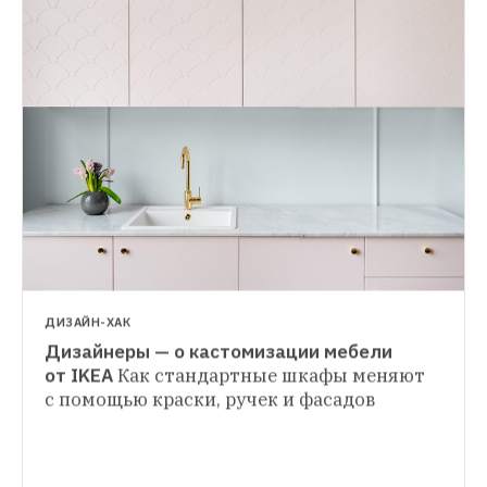
НОВОСТИ
IKEA откроет третий магазин городского 
формата на проспекте Мира
Запуск новой 
точки намечен на осень
ДИЗАЙН-ХАК
Дизайнеры — о кастомизации мебели 
ВЕЩИ ДЛЯ ДОМА
от IKEA
Как стандартные шкафы меняют 
Не только IKEA: Где купить мебель и декор 
с помощью краски, ручек и фасадов
в скандинавском стиле
Которую делают 
российские дизайнеры