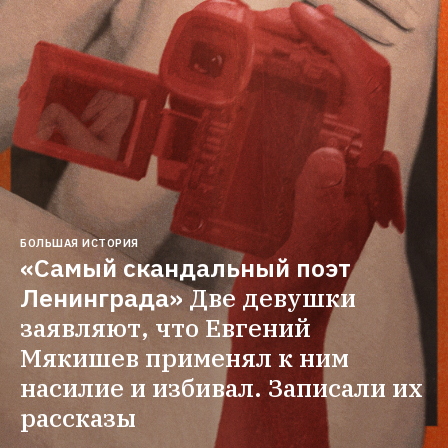
БОЛЬШАЯ ИСТОРИЯ
«Самый скандальный поэт 
Ленинграда»
Две девушки 
заявляют, что Евгений 
Мякишев применял к ним 
насилие и избивал. Записали их 
рассказы