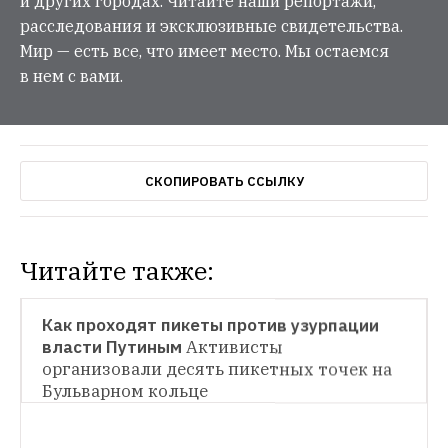
и других городах. Читайте наши репортажи,
расследования и эксклюзивные свидетельства.
Мир — есть все, что имеет место. Мы остаемся
в нем с вами.
СКОПИРОВАТЬ ССЫЛКУ
Читайте также:
НОВОСТИ
Как проходят пикеты против узурпации 
власти Путиным
Активисты 
НОВОСТИ
организовали десять пикетных точек на 
Бульварном кольце
Как применение спецсредств МВД и 
Росгвардией влияет на психику и 
здоровье митингующих
За пять лет 