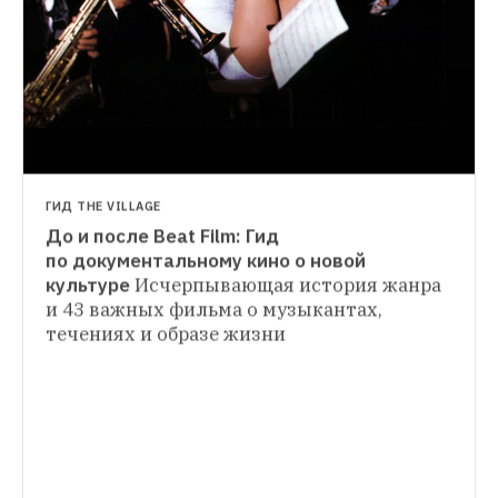
ГОРОД
Минкультуры готовит «Евразийский 
Оскар»
Когда появится новая 
кинопремия, пока неизвестно
ГИД THE VILLAGE
До и после Beat Film: Гид 
ВЫХОДНЫЕ В ГОРОДЕ
по документальному кино о новой 
Beat Film Festival, летний сезон в «НИИ» и 
культуре
Исчерпывающая история жанра 
третий сезон «Сладкой жизни»
События, 
и 43 важных фильма о музыкантах, 
сериалы, книги и музыка на выходные
течениях и образе жизни