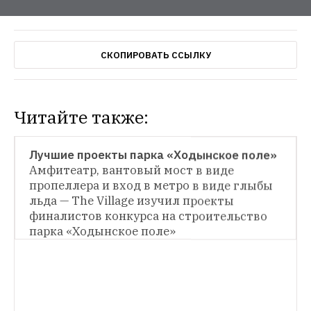
СКОПИРОВАТЬ ССЫЛКУ
Читайте также:
АРХИТЕКТУРА
Лучшие проекты парка «Ходынское поле»
Амфитеатр, вантовый мост в виде 
ОБЩЕСТВЕННЫЕ ПРОСТРАНСТВА
пропеллера и вход в метро в виде глыбы 
льда — The Village изучил проекты 
Парк «Ходынское поле» построят 
по проекту LAND Milano Srl.
В планах 
финалистов конкурса на строительство 
итальянских архитекторов — построить 
парка «Ходынское поле»
ФОТОРЕПОРТАЖ
парк с амфитеатром для летних 
Как выглядит интерактивный павильон 
гастролей театров, с музыкальной 
в «Зарядье»
На территории будущего 
башней и открытой площадкой для 
парка «Зарядье» открылся 
выставок
интерактивный павильон со стенами 
из QR-кодов, где можно узнать о том, что 
будет происходить здесь в ближайшие 