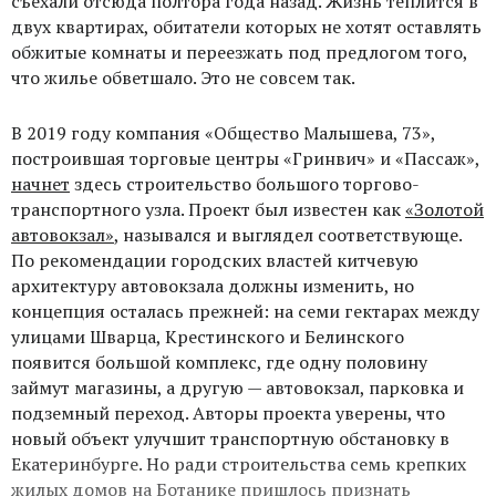
съехали отсюда полтора года назад. Жизнь теплится в
двух квартирах, обитатели которых не хотят оставлять
обжитые комнаты и переезжать под предлогом того,
что жилье обветшало. Это не совсем так.
В 2019 году компания «Общество Малышева, 73»,
построившая торговые центры «Гринвич» и «Пассаж»,
начнет
здесь строительство большого торгово-
транспортного узла. Проект был известен как
«Золотой
автовокзал»
, назывался и выглядел соответствующе.
По рекомендации городских властей китчевую
архитектуру автовокзала должны изменить, но
концепция осталась прежней: на семи гектарах между
улицами Шварца, Крестинского и Белинского
появится большой комплекс, где одну половину
займут магазины, а другую — автовокзал, парковка и
подземный переход. Авторы проекта уверены, что
новый объект улучшит транспортную обстановку в
Екатеринбурге. Но ради строительства семь крепких
жилых домов на Ботанике пришлось признать