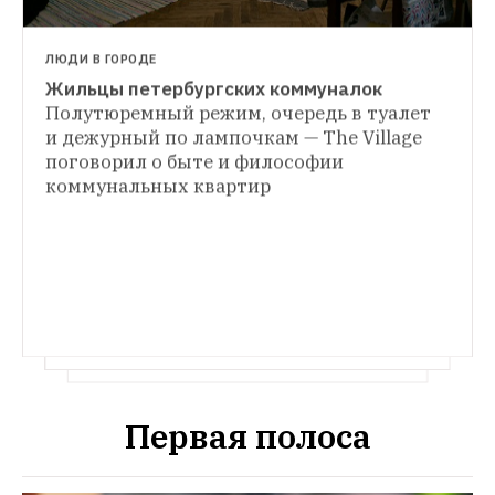
ЛЮДИ В ГОРОДЕ
Жильцы петербургских коммуналок
АРХИТЕКТУРА
Полутюремный режим, очередь в туалет 
Коридоры времени. Как выглядит изнутри 
и дежурный по лампочкам — The Village 
ГДЕ ТЫ ЖИВЁШЬ
екатеринбургский Главпочтамт
поговорил о быте и философии 
Я живу в Городке Чекистов с прослушкой в 
Полвосьмой этаж, исчезнувшая комната, 
коммунальных квартир
вентиляции
The Village рассказывает о 
детская площадка на крыше и другие 
жизни в самых известных и необычных 
секреты конструктивистского Дома связи
домах Москвы, Петербурга и 
Екатеринбурга
Первая полоса