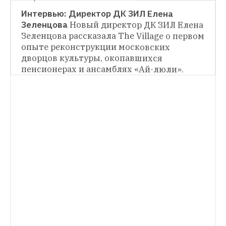
Интервью: Директор ДК ЗИЛ Елена 
Зеленцова
Новый директор ДК ЗИЛ Елена 
WEEKEND
Зеленцова рассказала The Village о первом 
опыте реконструкции московских 
Как ведётся ребрендинг московских 
театров
The Village изучил новые 
дворцов культуры, окопавшихся 
фирменные стили для Театра имени 
пенсионерах и ансамблях «Ай-люли».
Пушкина, Театра Маяковского и Театра 
Ермоловой.