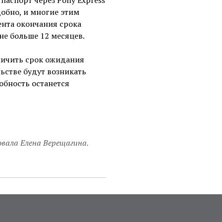
 паспорт через Pony Express
добно, и многие этим
ента окончания срока
не больше 12 месяцев.
еличить срок ожидания
льстве будут возникать
обность останется
вала Елена Верещагина.