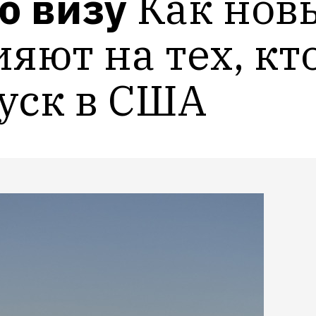
ю визу
Как нов
ют на тех, кто
уск в США