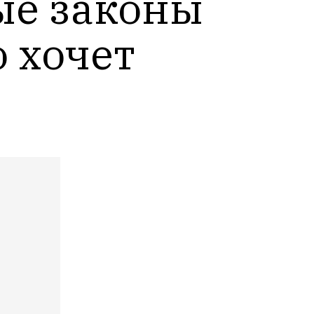
ые законы 
 хочет 