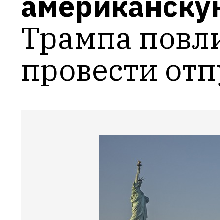
американску
Трампа повлия
провести отп