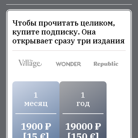
Чтобы прочитать целиком,
купите подписку. Она
открывает сразу три издания
1
1
месяц
год
1900 ₽
19000 ₽
[15 €]
[150 €]