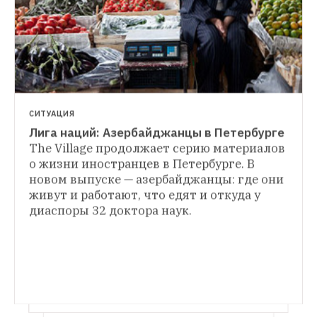
В Москве открылся Армянский музей
На 
площади больше 2 000 квадратных 
метров работают девять тематический 
залов
СИТУАЦИЯ
Лига наций: Азербайджанцы в Петербурге
ЛЮДИ В ГОРОДЕ
The Village продолжает серию материалов 
Вьетнамцы, корейцы, грузины, армяне — 
о жизни иностранцев в Петербурге. В 
о том, где покупать национальные 
новом выпуске — азербайджанцы: где они 
продукты
Представители пяти диаспор, 
живут и работают, что едят и откуда у 
постоянно живущие в Петербурге, 
диаспоры 32 доктора наук.
рассказали о том, где они находят 
продукты для приготовления 
традиционных блюд и куда идти, чтобы 
попробовать аутентичную еду