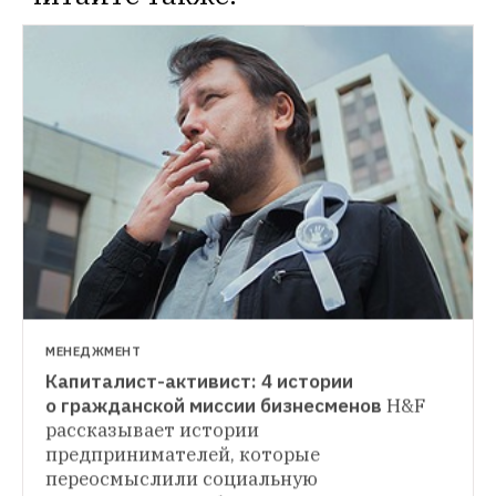
ГОРОД
Какую литературу чаще всего покупают 
москвичи
Книги по культуре и искусству 
покупают только 2 % горожан
МЕНЕДЖМЕНТ
Капиталист-активист: 4 истории 
о гражданской миссии бизнесменов
H&F 
рассказывает истории 
предпринимателей, которые 
переосмыслили социальную 