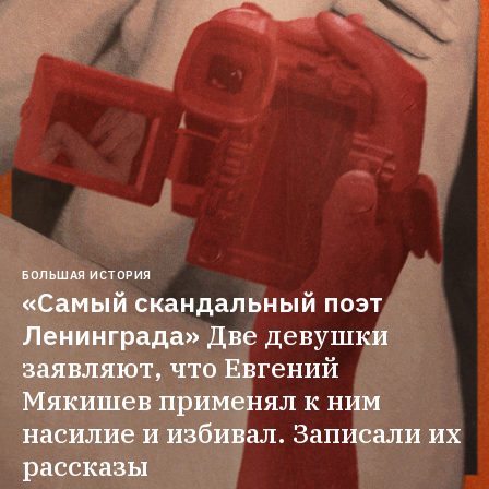
БОЛЬШАЯ ИСТОРИЯ
«Самый скандальный поэт 
Ленинграда»
Две девушки 
заявляют, что Евгений 
Мякишев применял к ним 
насилие и избивал. Записали их 
рассказы