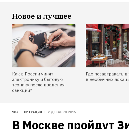
Почему 
про контрацепцию и 
девушка
безопасный секс, и пришла 
Новое и лучшее
завест
к выводу, что курс 
отвечае
по половому воспитанию 
вопрос
нужен всем 
задают
Как в России чинят
Где позавтракать в 
электронику и бытовую
8 необычных локац
технику после введения
санкций?
18+
СИТУАЦИЯ
2 ДЕКАБРЯ 2015
В Москве пройдут З