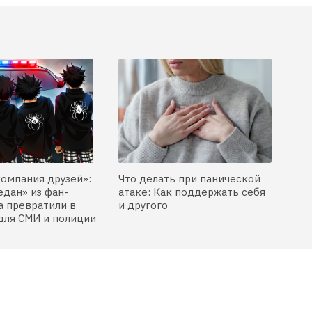
«Не кричите на детей»: Как 
, если 
общаться с маленьким 
т?
The 
ребёнком
Специалист по 
психопедагогике Даниэле 
Новара написал о том, как 
молодым родителям не 
превратиться в домашних 
тиранов
компания друзей»:
Что делать при панической
едан» из фан-
атаке: Как поддержать себя
 превратили в
и другого
для СМИ и полиции