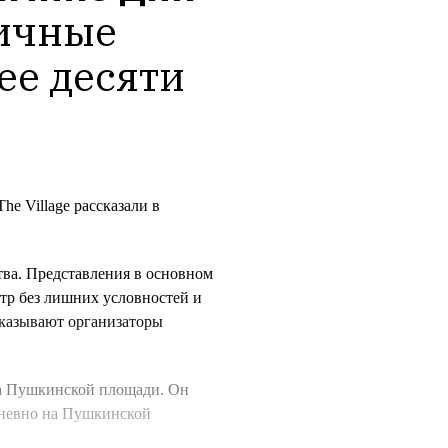
ичные 
е десяти 
e Village рассказали в
ва. Представления в основном
атр без лишних условностей и
ссказывают организаторы
 на Пушкинской площади. Он
едневно на Пушкинской