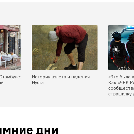
не стоит говорить 
Можно ли делать 
м, что им пора 
замечание родителям
и детей?
The Village 
их дети громко крича
т на этические 
Village отвечает на 
ы, которыми 
этические вопросы, 
ся горожане
которыми задаются 
горожане
Стамбуле:
История взлета и падения
«Это была 
ий
Hydra
Как «ЧВК Р
сообщества
страшилку 
имние дни 