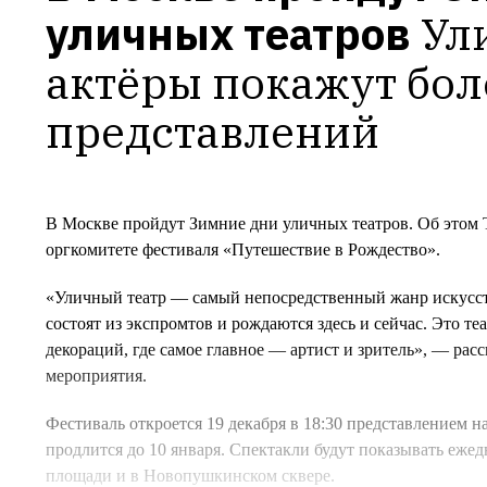
уличных театров
Ул
актёры покажут боле
представлений
В Москве пройдут Зимние дни уличных театров. Об этом Th
оргкомитете фестиваля «Путешествие в Рождество».
«Уличный театр — самый непосредственный жанр искусст
состоят из экспромтов и рождаются здесь и сейчас. Это те
декораций, где самое главное — артист и зритель», — ра
мероприятия.
Фестиваль откроется 19 декабря в 18:30 представлением
продлится до 10 января. Спектакли будут показывать еж
площади и в Новопушкинском сквере.