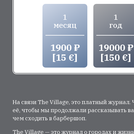
1
1
месяц
год
1900 ₽
19000 ₽
[15 €]
[150 €]
На связи The Village, это платный журнал.
её, чтобы мы продолжали рассказывать ва
чем сходить в барбершоп.
The Village — это журнал о городах и жизн