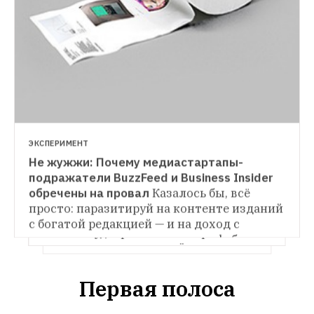
ЭКСПЕРИМЕНТ
Не жужжи: Почему медиастартапы-
БУДУЩЕЕ
подражатели BuzzFeed и Business Insider 
Никогда наступит завтра: Как устроена 
экономика телевидения будущего
обречены на провал
Казалось бы, всё 
Генеральный продюсер SecondScreen.ru 
просто: паразитируй на контенте изданий 
Аскар Туганбаев рассказывает, по каким 
с богатой редакцией — и на доход с 
законам будет работать ТВ через 
рекламы откроешь свою медиафабрику. 
считанные годы и чем всё это 
Леонид Бершидский обозначает 
закончится. 
подводные камни этого подхода в России.
Первая полоса