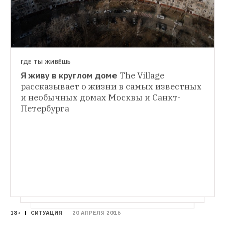
проекту застройки, предельная 
застроенность здания на месте 
телефонной станции не установлена
ГДЕ ТЫ ЖИВЁШЬ
Я живу в круглом доме
The Village 
СИТУАЦИЯ
рассказывает о жизни в самых известных 
Снос Таганской телефонной станции: Что 
и необычных домах Москвы и Санкт-
происходит с неочевидным памятником 
Петербурга
The Village спросил у экспертов, что 
особенного в АТС 1929 года постройки и 
что странного в проекте здания, которое 
возведут на её месте
18+
СИТУАЦИЯ
20 АПРЕЛЯ 2016