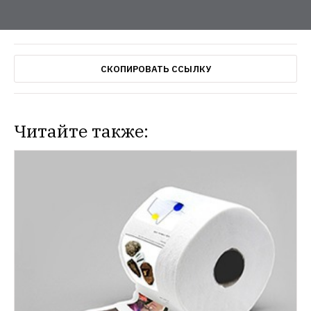
СКОПИРОВАТЬ ССЫЛКУ
Читайте также:
СИТУАЦИЯ
Мизулина — об агрессивности интернета и 
телевидения
Глава думского комитета по 
делам семьи считает, что подрастающее 
поколение нужно защищать от «жёсткой 
информационной среды»