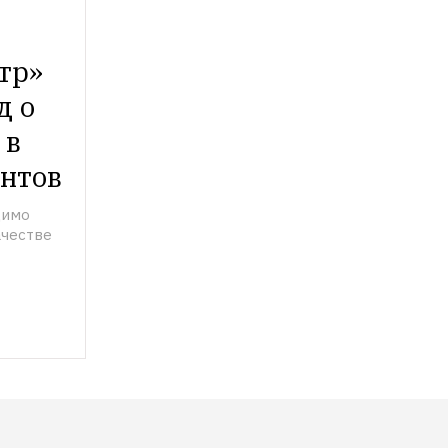
р» 
 о 
в 
ентов
имо 
честве 