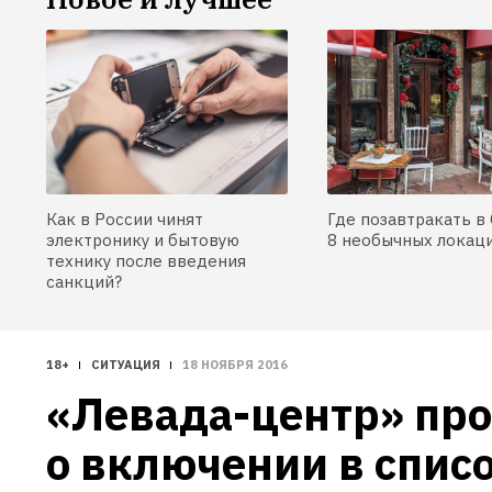
Как в России чинят
Где позавтракать в 
электронику и бытовую
8 необычных локац
технику после введения
санкций?
18+
СИТУАЦИЯ
18 НОЯБРЯ 2016
«Левада-центр» прои
о включении в списо