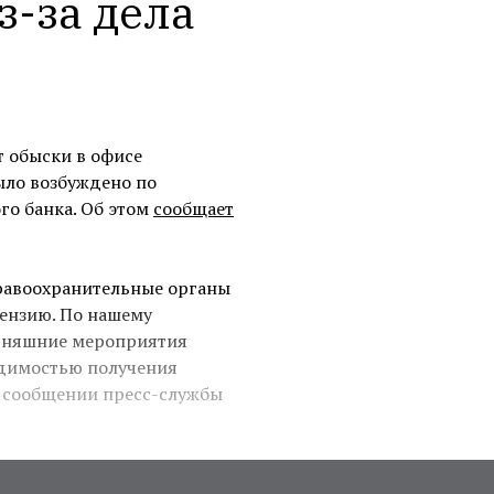
-за дела 
 обыски в офисе
ыло возбуждено по
о банка. Об этом
сообщает
правоохранительные органы
цензию. По нашему
одняшние мероприятия
одимостью получения
в сообщении пресс-службы