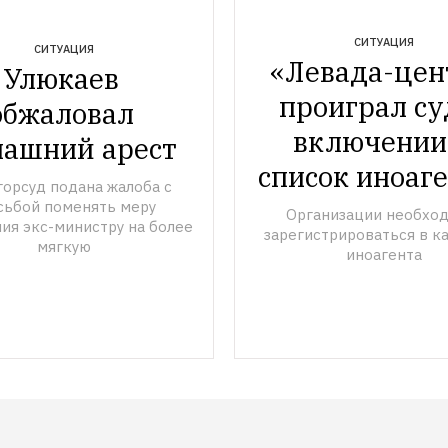
СИТУАЦИЯ
СИТУАЦИЯ
«Левада-цент
Улюкаев 
проиграл суд
обжаловал 
включении 
ашний арест
список иноаг
орсуд подана жалоба с 
сьбой поменять меру 
Организации необход
ия экс-министру на более 
зарегистрироваться в ка
мягкую
иноагента