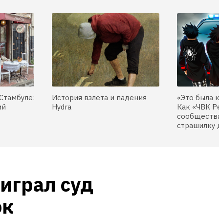
Стамбуле:
История взлета и падения
«Это была 
ий
Hydra
Как «ЧВК Р
сообщества
страшилку 
грал суд 
к 