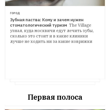
ГОРОД
Зубная паства: Кому и зачем нужен 
ЧТО НОВОГО
стоматологический туризм 
The Village 
Стоматолог Татьяна Долгова — о том, 
узнал, куда москвичи едут лечить зубы, 
СЕРВИС
зачем ходить к врачу, если ничего 
сколько это стоит и в какие клиники 
Брежнева пакет: Как проходит операция 
не болит
Сколько паст и зубных щёток 
лучше не ходить ни за какие коврижки
по пересадке бровей?
И сколько стоит 
должно быть у здорового человека, зачем 
трансплантация волос с шеи на лицо
чистить язык, и — наконец-то! — мы 
узнаем, кто прав: тот, кто чистит зубы 
перед завтраком, или тот, кто после
Первая полоса