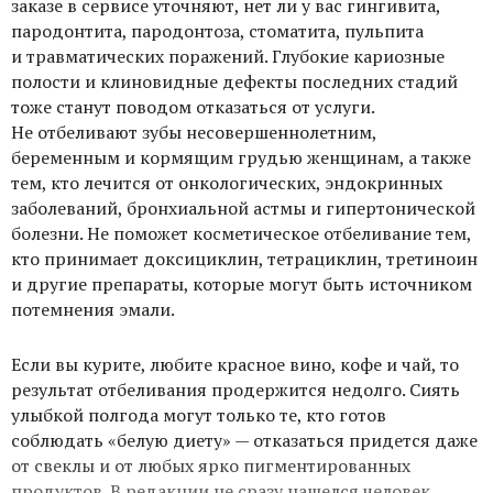
заказе в сервисе уточняют, нет ли у вас гингивита,
пародонтита, пародонтоза, стоматита, пульпита
и травматических поражений. Глубокие кариозные
полости и клиновидные дефекты последних стадий
тоже станут поводом отказаться от услуги.
Не отбеливают зубы несовершеннолетним,
беременным и кормящим грудью женщинам, а также
тем, кто лечится от онкологических, эндокринных
заболеваний, бронхиальной астмы и гипертонической
болезни. Не поможет косметическое отбеливание тем,
кто принимает доксициклин, тетрациклин, третиноин
и другие препараты, которые могут быть источником
потемнения эмали.
Если вы курите, любите красное вино, кофе и чай, то
результат отбеливания продержится недолго. Сиять
улыбкой полгода могут только те, кто готов
соблюдать «белую диету» — отказаться придется даже
от свеклы и от любых ярко пигментированных
продуктов. В редакции не сразу нашелся человек,