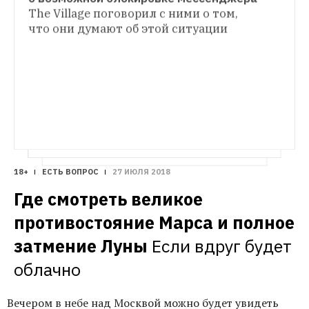
«Я зарабатываю в Telegram»
Основатели 
The Village поговорил с ними о том, 
КОММЕНТАРИИ
телеграм-каналов — о том, сколько они 
что они думают об этой ситуации
Какие VPN-сервисы используют 
получают за рекламу в мессенджере
профессионалы
Люди, которым VPN 
нужен по работе, рассказывают про самые 
удобные сервисы
18+
ЕСТЬ ВОПРОС
27 ИЮЛЯ 2018
Где смотреть великое 
противостояние Марса и полное 
затмение Луны
Если вдруг будет 
облачно
Вечером в небе над Москвой можно будет увидеть