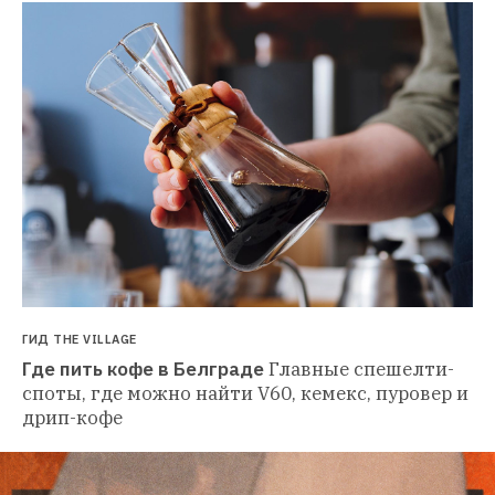
ГИД THE VILLAGE
Где пить кофе в Белграде
Главные спешелти-
споты, где можно найти V60, кемекс, пуровер и 
дрип-кофе 