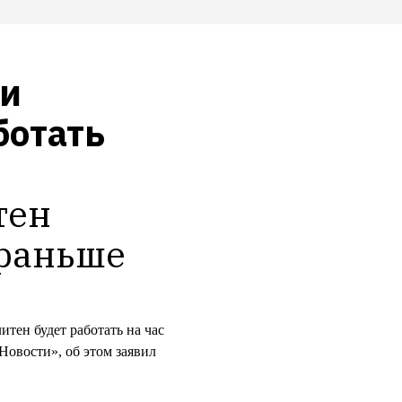
и 
отать 
ен 
 раньше
тен будет работать на час
овости», об этом заявил