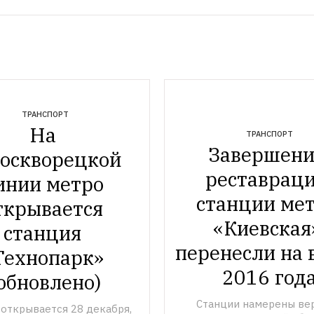
ТРАНСПОРТ
На 
ТРАНСПОРТ
Завершени
оскворецкой 
реставраци
инии метро 
станции мет
ткрывается 
«Киевская»
станция 
перенесли на в
Технопарк» 
обновлено)
Станции намерены вер
открывается 28 декабря, 