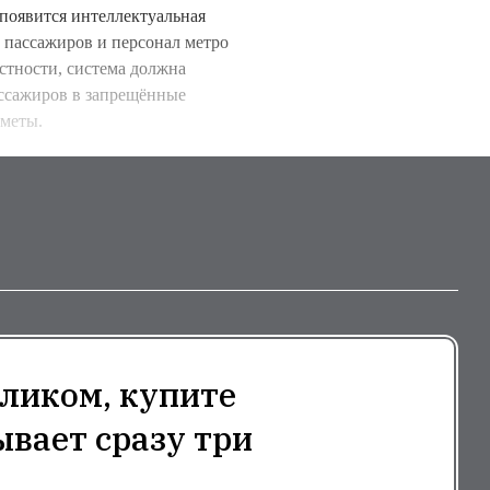
 появится интеллектуальная
 пассажиров и персонал метро
астности, система должна
ассажиров в запрещённые
дметы.
ликом, купите
ывает сразу три