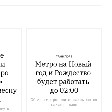
е 
ТРАНСПОРТ
и 
Метро на Новый 
ро 
год и Рождество 
 
будет работать 
есну 
Обычно метрополитен закрывается 
на час раньше
нуть 