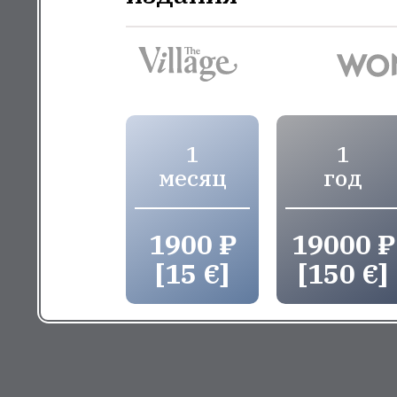
1
1
месяц
год
1900 ₽
19000 ₽
[15 €]
[150 €]