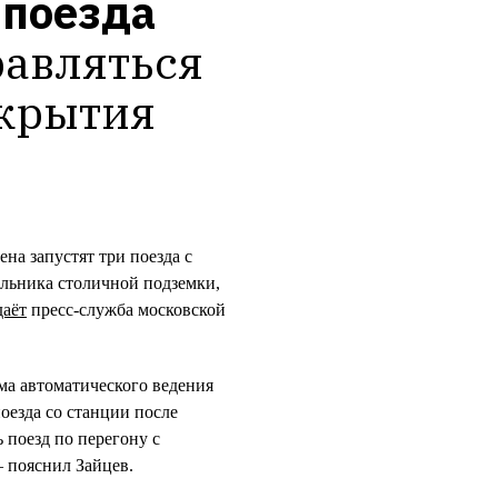
три автоматических поезда 
авляться 
крытия 
на запустят три поезда с
альника столичной подземки,
даёт
пресс-служба московской
а автоматического ведения
поезда со станции после
 поезд по перегону с
 пояснил Зайцев.