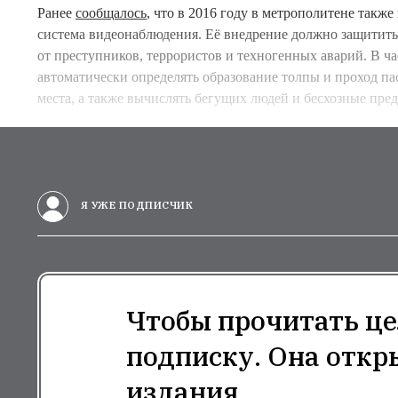
Ранее
сообщалось
, что в 2016 году в метрополитене также
система видеонаблюдения. Её внедрение должно защитить
от преступников, террористов и техногенных аварий. В ч
автоматически определять образование толпы и проход п
места, а также вычислять бегущих людей и бесхозные пре
Я УЖЕ ПОДПИСЧИК
Чтобы прочитать це
подписку. Она откр
издания