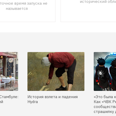
исторический обл
точное время запуска не 
называется
Стамбуле:
История взлета и падения
«Это была 
ий
Hydra
Как «ЧВК Р
сообщества
страшилку 