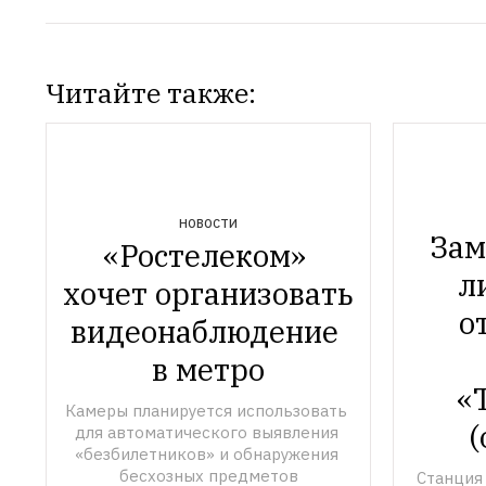
Читайте также:
НОВОСТИ
Зам
«Ростелеком» 
л
хочет организовать 
о
видеонаблюдение 
в метро
«
Камеры планируется использовать 
(
для автоматического выявления 
«безбилетников» и обнаружения 
бесхозных предметов
Станция 