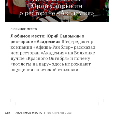
ЛЮБИМОЕ МЕСТО
Любимое место: Юрий Сапрыкин о 
ресторане «Академия»
Шеф-редактор 
ЛЮБИМОЕ МЕСТО
Любимое место: Екатерина Мухина о 
компании «Афиша-Рамблер» рассказал, 
ЛЮБИМОЕ МЕСТО
ресторане Uilliam's
Стилист Екатерина 
чем ресторан «Академия» на Волхонке 
Любимое место: Кирилл Асс о ресторане 
Мухина рассказала о любви к настоящей 
лучше «Красного Октября» и почему 
«Баба Марта»
Архитектор и художник 
японской еде и местам, в которые не 
«котлеты на пару» здесь не рождают 
Кирилл Асс рассказал о своей 
нужно наряжаться.
ощущения советской столовки.
привязанности к болгарской кухне и поп-
музыке, которая затрагивает 
национальные чувства.
18+
ЛЮБИМОЕ МЕСТО
16 АПРЕЛЯ 2013