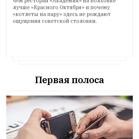
чем ресторан «Академия» на Волхонке 
гид по московским стейк-хаусам и 
лучше «Красного Октября» и почему 
ресторанам, где мясу уделяют немало 
«котлеты на пару» здесь не рождают 
внимания.
ощущения советской столовки.
Первая полоса