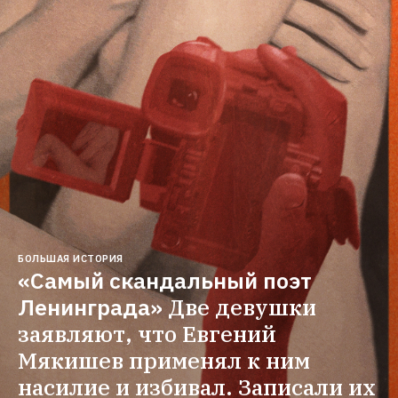
БОЛЬШАЯ ИСТОРИЯ
«Самый скандальный поэт 
Ленинграда»
Две девушки 
заявляют, что Евгений 
Мякишев применял к ним 
насилие и избивал. Записали их 