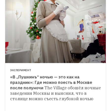
НОВОСТИ РЕСТОРАНОВ
Гастрономическая карта метро Москвы
На 
карте есть «Стейковая линия», «Борщовая 
линия» и «Бургерная линия»
ЭКСПЕРИМЕНТ
«В „Пушкинъ“ ночью — это как на 
РЕЦЕПТЫ ШЕФОВ
праздник»: Где можно поесть в Москве 
Сообразить из троих: Рецепты коктейлей 
после полуночи
The Village обошёл ночные 
из трёх ингредиентов
The Village 
заведения Москвы и выяснил, что в 
попросил московских шеф-барменов 
столице можно съесть глубокой ночью
поделиться рецептами коктейлей, 
которые легко приготовить дома