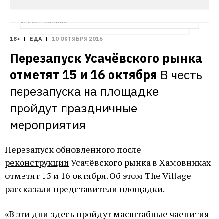
СЪЕСТЬ ВОПРОС
Почему американо стоит дороже эспрессо
18+
ЕДА
10 ОКТЯБРЯ 2016
Редакция The Village продолжает 
Перезапуск Усачёвского рынка 
с помощью экспертов отвечать на самые 
странные вопросы о жизни, которыми 
отметят 15 и 16 октября
В честь 
задаются горожане
перезапуска на площадке 
пройдут праздничные 
мероприятия
Перезапуск обновленного
после
реконструкции
Усачёвского рынка в Хамовниках
отметят 15 и 16 октября. Об этом The Village
рассказали представители площадки.
«В эти дни здесь пройдут масштабные чаепития