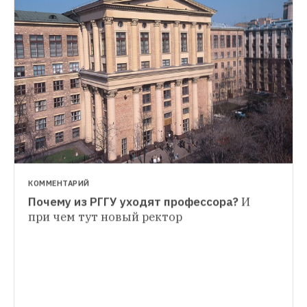
КОММЕНТАРИЙ
Почему из РГГУ уходят профессора?
И 
ЗАБЛУЖДЕНИЕ
при чем тут новый ректор
Нужно ли выпивать два литра воды 
ЛЮДИ В ГОРОДЕ
в день?
Что говорит наука о «правиле 
Пациенты, волонтеры и врач — о жизни в 
восьми стаканов»
хосписе
А также о надеждах, мечтах и 
отношении к смерти