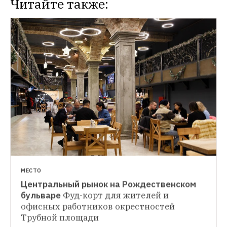
Читайте также:
НОВОСТИ
LavkaLavka откроет рынок с фермерскими 
продуктами Slow Food
Продукты здесь 
будут представлены местными 
фермерами
МЕСТО
Центральный рынок на Рождественском 
бульваре
Фуд-корт для жителей и 
офисных работников окрестностей 
СЪЕСТЬ ВОПРОС
Трубной площади
Как точки на фуд-кортах и рынках находят 