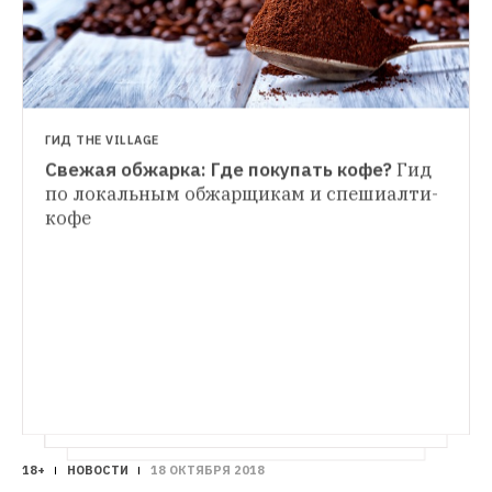
ГИД THE VILLAGE
Свежая обжарка: Где покупать кофе?
Гид 
ЛИЧНЫЙ СЧЁТ
по локальным обжарщикам и спешиалти-
На что живут бариста
Как выпить в день 
кофе
МЕНЕДЖМЕНТ
35 чашек кофе без вреда для здоровья 
Молочный бот: За что горожане полюбили 
и почему в кофейнях редко оставляют 
«ВкусВилл»
И почему их не напугали даже 
чаевые
претензии Роспотребнадзора
18+
НОВОСТИ
18 ОКТЯБРЯ 2018