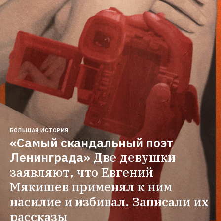
БОЛЬШАЯ ИСТОРИЯ
«Самый скандальный поэт 
Ленинграда»
Две девушки 
заявляют, что Евгений 
Мякишев применял к ним 
насилие и избивал. Записали их 
рассказы