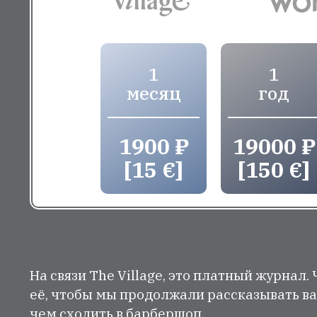
1
1
месяц
год
1900 ₽
19000 ₽
[15 €]
[150 €]
На связи The Village, это платный журнал.
её, чтобы мы продолжали рассказывать ва
чем сходить в барбершоп.