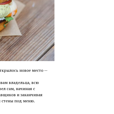
ткрылось новое место —
овам владельца, всю
ел сам, начиная с
авщиков и заканчивая
 стены под меню.