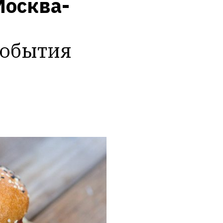
«Москва-
обытия 