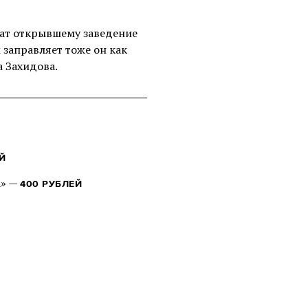
ат открывшему заведение
 заправляет тоже он как
а Захидова.
Й
а» —
400 РУБЛЕЙ