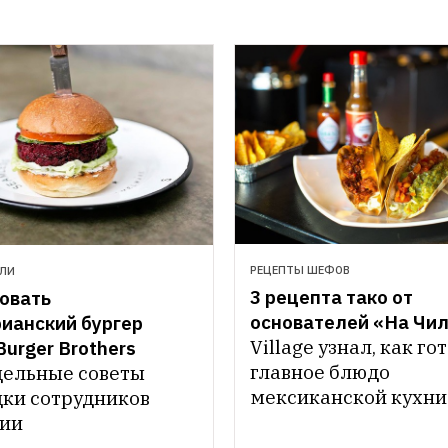
РЕЦЕПТЫ ШЕФОВ
ЕЛИ
3 рецепта тако от 
овать 
основателей «На Чи
ианский бургер 
Village узнал, как гот
Burger Brothers
главное блюдо 
ельные советы 
мексиканской кухни
ки сотрудников 
ии