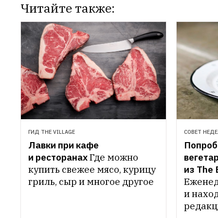
Читайте также:
ГИД THE VILLAGE
СОВЕТ НЕД
Лавки при кафе 
Попроб
и ресторанах
Где можно 
вегетар
купить свежее мясо, курицу 
из The 
гриль, сыр и многое другое
Еженед
и наход
редакц