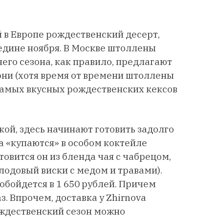
й в Европе рождественский десерт,
едине ноября. В Москве штоллены
его сезона, как правило, предлагают
ни (хотя время от времени штоллены
 самых вкусных рождественских кексов
кой, здесь начинают готовить задолго
а «купаются» в особом коктейле
товится он из бленда чая с чабрецом,
лодовый виски с медом и травами).
обойдется в 1 650 рублей. Причем
. Впрочем, доставка у Zhirnova
ождественский сезон можно