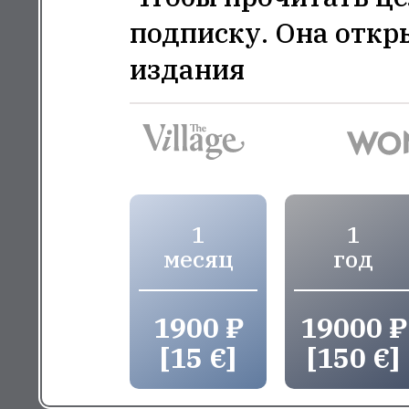
подписку. Она откр
издания
1
1
месяц
год
1900 ₽
19000 ₽
[15 €]
[150 €]