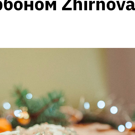
рбоном Zhirnov