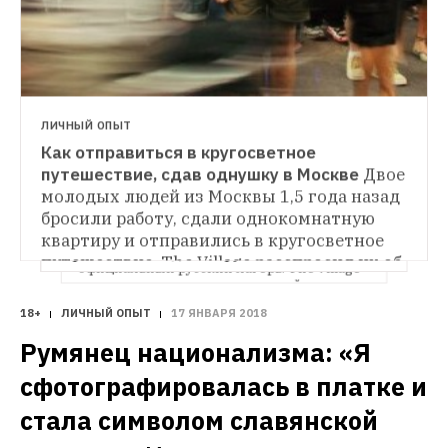
ЛИЧНЫЙ ОПЫТ
Как отправиться в кругосветное 
ЛИЧНЫЙ ОПЫТ
путешествие, сдав однушку в Москве
Двое 
Как чиновник променял госслужбу 
ЛИЧНЫЙ ОПЫТ
на деревню для аутистов 
Год назад семья 
молодых людей из Москвы 1,5 года назад 
Как разбить русский лагерь в 
Волфсон переехала из Мельбурна в глухую 
американской пустыне
В этом году на 
бросили работу, сдали однокомнатную 
фестивале Burning Man в пустыне 
норвежскую деревню, где живут 
квартиру и отправились в кругосветное 
посреди штата Невада появился 
и работают люди с нарушением 
путешествие. The Village расспросил их об 
официальный русский лагерь. The Village 
интеллектуального или психического 
исполнении мечты, страхах и реальности
узнал, как там провели олимпийское 
развития. The Village узнал, зачем они это 
шествие и перформанс #ОккупайАбай
сделали
18+
ЛИЧНЫЙ ОПЫТ
17 ЯНВАРЯ 2018
Румянец национализма: «Я 
сфотографировалась в платке и 
стала символом славянской 