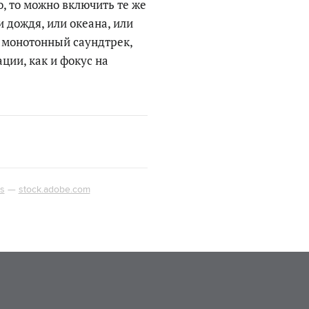
, то можно включить те же
 дождя, или океана, или
 монотонный саундтрек,
ции, как и фокус на
es
—
stock.adobe.com