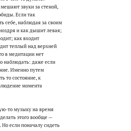
, мешают звуки за стеной,
биды. Если так
ь себе, наблюдая за своим
ноздря и как дышит левая;
ходит; как входит
одит теплый над верхней
что в медитации нет
то наблюдать: даже если
ение. Именно путем
 то состояние, к
блюдение момента
ую-то музыку на время
 делать этого вообще —
. Но если поначалу сидеть