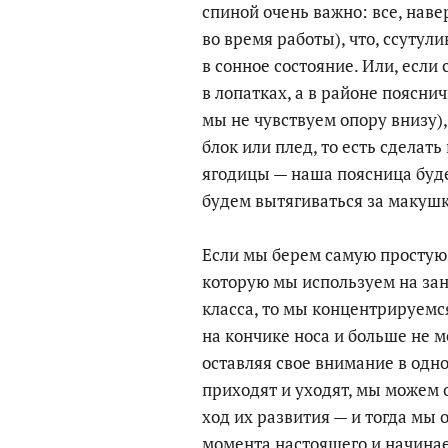
спиной очень важно: все, наве
во время работы), что, ссутул
в сонное состояние. Или, если 
в лопатках, а в районе поясничн
мы не чувствуем опору внизу)
блок или плед, то есть сделат
ягодицы — наша поясница буд
будем вытягиваться за макушк
Если мы берем самую простую
которую мы используем на за
класса, то мы концентрируемс
на кончике носа и больше не м
оставляя свое внимание в одн
приходят и уходят, мы можем о
ход их развития — и тогда мы 
момента настоящего и начинае