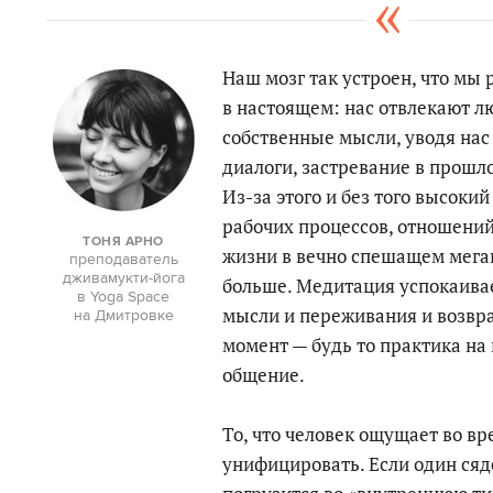
Наш мозг так устроен, что мы 
в настоящем: нас отвлекают л
собственные мысли, уводя нас
диалоги, застревание в прошло
Из-за этого и без того высокий
рабочих процессов, отношений
ТОНЯ АРНО
жизни в вечно спешащем мега
преподаватель
дживамукти-йога
больше. Медитация успокаива
в Yoga Space
мысли и переживания и возвр
на Дмитровке
момент — будь то практика на 
общение.
То, что человек ощущает во в
унифицировать. Если один сяде