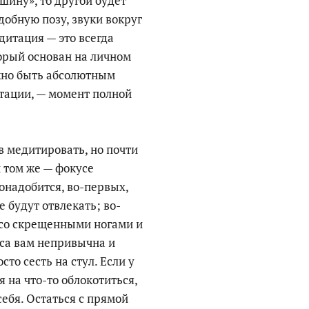
шину», то другой будет
добную позу, звуки вокруг
дитация — это всегда
орый основан на личном
лжно быть абсолютным
ации, — момент полной
в медитировать, но почти
и том же — фокусе
онадобится, во-первых,
не будут отвлекать; во-
 со скрещенными ногами и
оса вам непривычна и
то сесть на стул. Если у
я на что-то облокотиться,
себя. Остаться с прямой