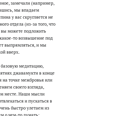
рное, замечали (например,
ившись, мы впадаем
спина у вас скругляется не
ого отдела (из-за того, что
, вы можете подложить
ь какое-то возвышение под
ет выпрямляться, и мы
ой вверх.
 базовую медитацию,
нятиях джавамукти в конце
я на точке межбровья или
еняем своего взгляда,
ом месте. Наши мысли
твлекаться и пускаться в
очень быстро улетаем из
м о чем-то думать: