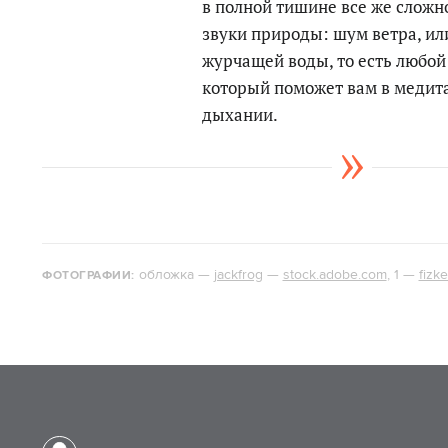
в полной тишине все же сложно
звуки природы: шум ветра, или
журчащей воды, то есть любой
который поможет вам в медита
дыхании.
обложка —
jackfrog
—
stock.adobe.com
, 1 —
fizk
ФОТОГРАФИИ: