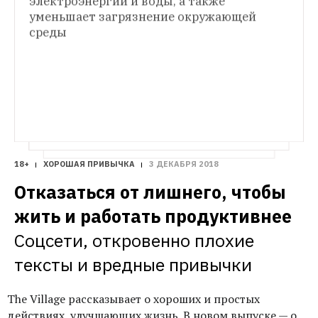
электроэнергии и воды, а также 
ХОРОШАЯ ПРИВЫЧКА
жители Волоколамска и других городов 
уменьшает загрязнение окружающей 
Делать массаж сухой щеткой
Чтобы кожа 
дышали чистым воздухом
среды
была упругой, а самочувствие — хорошим
18+
ХОРОШАЯ ПРИВЫЧКА
3 ДЕКАБРЯ 2018
Отказаться от лишнего, чтобы 
жить и работать продуктивнее
Соцсети, откровенно плохие 
тексты и вредные привычки
The Village рассказывает о хороших и простых
действиях, улучшающих жизнь. В новом выпуске — о