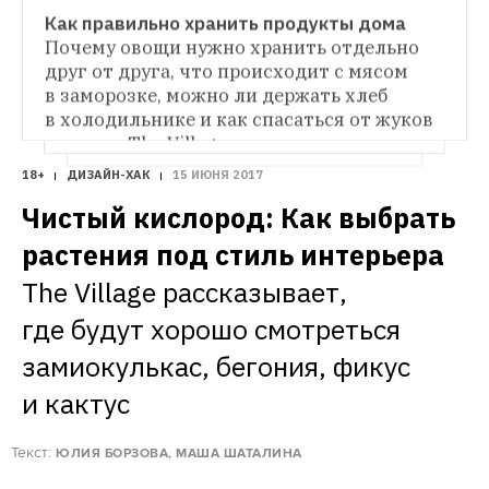
интерьерным решениям вроде стиля 50–
в ванной, льдогенератор и другие 
Как правильно хранить продукты дома
60-х или пастельных оттенков
приспособления — необязательные 
Почему овощи нужно хранить отдельно 
мелочи, способные сделать ваш дом 
друг от друга, что происходит с мясом 
намного комфортнее 
в заморозке, можно ли держать хлеб 
в холодильнике и как спасаться от жуков 
в муке — The Village о хранении продуктов
18+
ДИЗАЙН-ХАК
15 ИЮНЯ 2017
Чистый кислород: Как выбрать 
растения под стиль интерьера
The Village рассказывает, 
где будут хорошо смотреться 
замиокулькас, бегония, фикус 
и кактус
Текст:
ЮЛИЯ БОРЗОВА, МАША ШАТАЛИНА