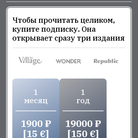
Чтобы прочитать целиком,
купите подписку. Она
открывает сразу три издания
1
1
месяц
год
1900 ₽
19000 ₽
[15 €]
[150 €]