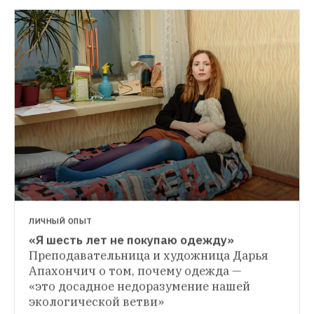
НОВОСТИ
В «Атриуме» открылась выставка Uniqlo и 
ВШЭ «Новая жизнь старых вещей»
Посетить мероприятие можно в течение 
декабря 
ЛИЧНЫЙ ОПЫТ
«Я шесть лет не покупаю одежду»
ВЕЩИ
Преподавательница и художница Дарья 
 В чем встречать Новый год, куда бы 
Апахончич о том, почему одежда — 
вы ни отправились
От торжественного 
«это досадное недоразумение нашей 
ужина со строгим дресс-кодом 
экологической ветви»