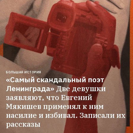
БОЛЬШАЯ ИСТОРИЯ
«Самый скандальный поэт 
Ленинграда»
Две девушки 
заявляют, что Евгений 
Мякишев применял к ним 
насилие и избивал. Записали их 
рассказы