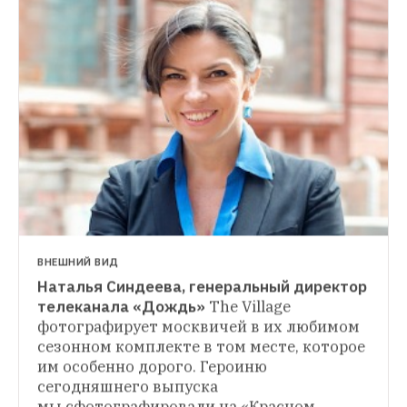
ВНЕШНИЙ ВИД
Наталья Синдеева, генеральный директор 
ВНЕШНИЙ ВИД
телеканала «Дождь»
The Village 
Филипп Петренко, предприниматель
The 
фотографирует москвичей в их любимом 
ВНЕШНИЙ ВИД
Village фотографирует москвичей 
сезонном комплекте в том месте, которое 
Константин Казымов, дизайнер одежды 
в их любимом сезонном комплекте в том 
им особенно дорого. Героиню 
The Village фотографирует горожан в их 
месте, которое им особенно дорого. Героя 
любимом сезонном комплекте в том 
сегодняшнего выпуска 
нового выпуска мы сфотографировали 
месте, которое им особенно дорого. Героя 
мы сфотографировали на «Красном 