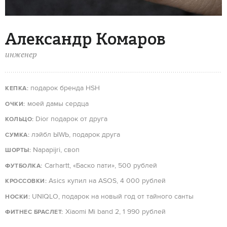
Александр Комаров
инженер
подарок бренда HSH
КЕПКА:
моей дамы сердца
ОЧКИ:
Dior подарок от друга
КОЛЬЦО:
лэйбл ЫWЬ, подарок друга
СУМКА:
Napapijri, своп
ШОРТЫ:
Carhartt, «Баско пати», 500 рублей
ФУТБОЛКА:
Asics купил на ASOS, 4 000 рублей
КРОССОВКИ:
UNIQLO, подарок на новый год от тайного санты
НОСКИ:
Xiaomi Mi band 2, 1 990 рублей
ФИТНЕС БРАСЛЕТ: