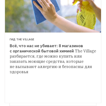
ГИД THE VILLAGE
Всё, что нас не убивает: 8 магазинов 
ЛИЧНЫЙ ОПЫТ
с органической бытовой химией
The Village 
Я живу в трейлере
Москвич рассказал The 
разбирается, где можно купить или 
ЛЮДИ В ГОРОДЕ
Village, как после развода сменил съёмную 
заказать моющие средства, которые 
Владельцы электрокаров
Езда без 
квартиру на кемпер в Тушине
не вызывают аллергию и безопасны для 
бензина и бесплатная парковка в центре — 
водители «автомобилей будущего» честно 
здоровья
рассказывают об их плюсах и минусах