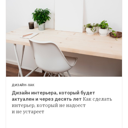
ДИЗАЙН-ХАК
Дизайн интерьера, который будет 
ДИЗАЙН-ХАК
актуален и через десять лет
Как сделать 
Как правильно изолировать квартиру от 
интерьер, который не надоест 
ДИЗАЙН-ХАК
посторонних звуков
17 ошибок 
и не устареет
Перепланировка на кухне: Нельзя и можно
звукоизоляции с примерами из реальной 
Что запрещают СНиПы и как сделать 
жизни
ремонт по правилам