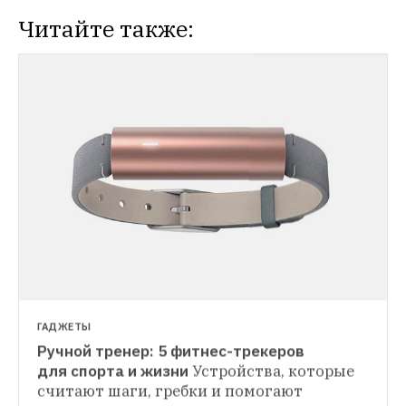
Читайте также:
ГАДЖЕТЫ
Ручной тренер: 5 фитнес-трекеров 
ГАДЖЕТЫ
для спорта и жизни
Устройства, которые 
Будет жарко: 5 вещей, которые помогут 
считают шаги, гребки и помогают 
ГИД THE VILLAGE
согреться
Пока не дали отопление и не 