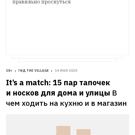
правильно проснуться
Влажные сны: Увлажнители воздуха, 
наступила весна
которые помогут пережить зиму
Для тех, 
кто мечтает о тропиках, но зимует 
в Москве
18+
ГИД THE VILLAGE
14 МАЯ 2020
It’s a match: 15 пар тапочек 
и носков для дома и улицы
В 
чем ходить на кухню и в магазин