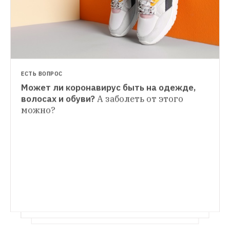
ЕСТЬ ВОПРОС
Может ли коронавирус быть на одежде, 
ГИД THE VILLAGE
волосах и обуви?
А заболеть от этого 
Садовод-любитель: 
можно?
ГИД THE VILLAGE
Красивые и практичные вещи для дома, 
Перчатки: Главный аксессуар этого лета, 
улицы и дачи
Cottagecore или старый, 
добрый дачный стиль
От викторианского флирта 
до коронавирусных времен