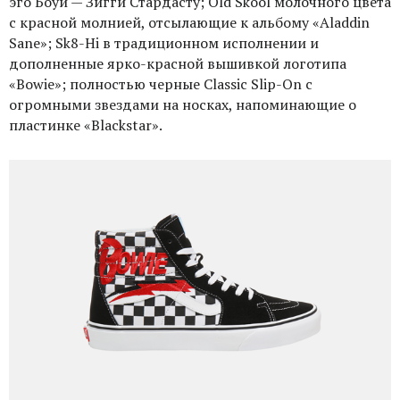
эго Боуи — Зигги Стардасту; Old Skool молочного цвета
с красной молнией, отсылающие к альбому «Aladdin
Sane»; Sk8-Hi в традиционном исполнении и
дополненные ярко-красной вышивкой логотипа
«Bowie»; полностью черные Classic Slip-On с
огромными звездами на носках, напоминающие о
пластинке «Blackstar».