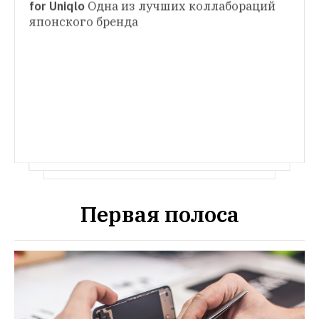
for Uniqlo
Одна из лучших коллабораций 
Водонепроницаемый плащ Rains
В 
японского бренда
ХОЧУ/МОГУ
необычном цветовом решении
Что носить вместо Balenciaga Track
Бюджетные альтернативы остромодной 
модели
Первая полоса