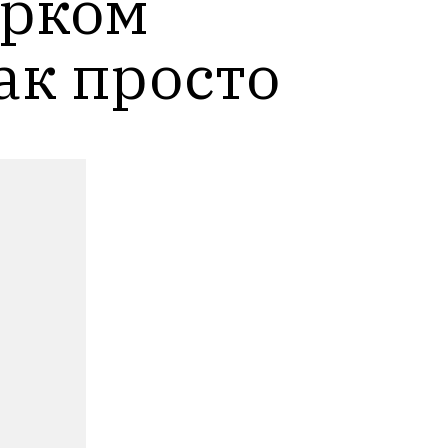
рком 
ак просто