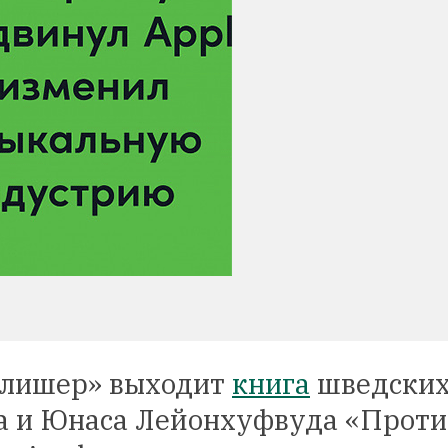
блишер» выходит
книга
шведски
а и Юнаса Лейонхуфвуда «Проти