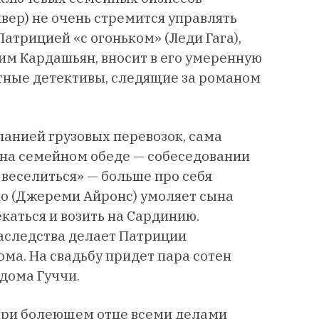
вер) не очень стремится управлять
атрицией «с огоньком» (Леди Гага),
им Кардашьян, вносит в его умеренную
стные детективы, следящие за романом
анией грузовых перевозок, сама
 на семейном обеде — собеседовании
 веселиться» — больше про себя
ио (Джереми Айронс) умоляет сына
екаться и возить на Сардинию.
аследства делает Патриции
ома. На свадьбу придет пара сотен
 дома Гуччи.
 при болеющем отце всеми делами