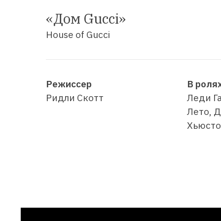
«Дом Gucci»
House of Gucci
Режиссер
В роля
Ридли Скотт
Леди Г
Лето, 
Хьюсто