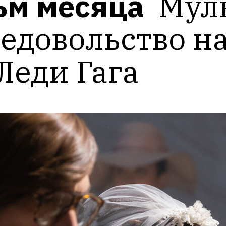
м месяца 
Муль
недовольство на
Леди Гага