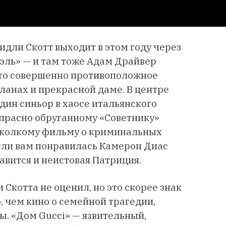
идли Скотт выходит в этом году через
эль» — и там тоже Адам Драйвер
о-то совершенно противоположное
ланах и прекрасной даме. В центре
дин синьор в хаосе итальянского
напрасно обруганному «Советнику»
и колкому фильму о криминальных
сли вам понравилась Камерон Диас
авится и неистовая Патриция.
Скотта не оценил, но это скорее знак
, чем кино о семейной трагедии,
ы. «Дом Gucci» — язвительный,