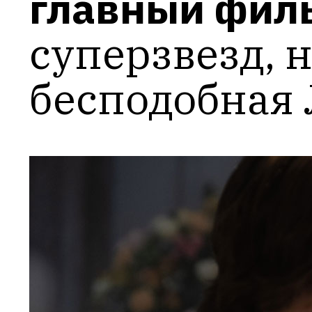
главный филь
суперзвезд, 
бесподобная 