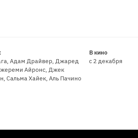
х
В кино
ага, Адам Драйвер, Джаред
с 2 декабря
Джереми Айронс, Джек
н, Сальма Хайек, Аль Пачино