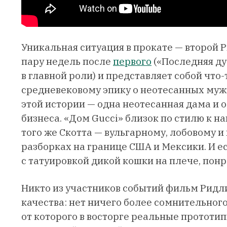
Уникальная ситуация в прокате — второй Р
пару недель после
первого
(«Последняя ду
в главной роли) и представляет собой чт
средневековому эпику о неотесанных муж
этой истории — одна неотесанная дама и о
бизнеса. «Дом Gucci» близок по стилю к 
того же Скотта — вульгарному, лобовому 
разборках на границе США и Мексики. И е
с татуировкой дикой кошки на плече, понр
Никто из участников событий фильм Ридли 
качества: нет ничего более сомнительного
от которого в восторге реальные прототип