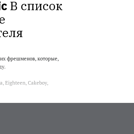
ic
В список 
 
теля
ких фрешменов, которые,
ду.
, Eighteen, Cakeboy,