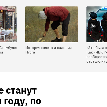
Стамбуле:
История взлета и падения
«Это была 
ий
Hydra
Как «ЧВК Р
сообщества
страшилку 
 станут 
году, по 