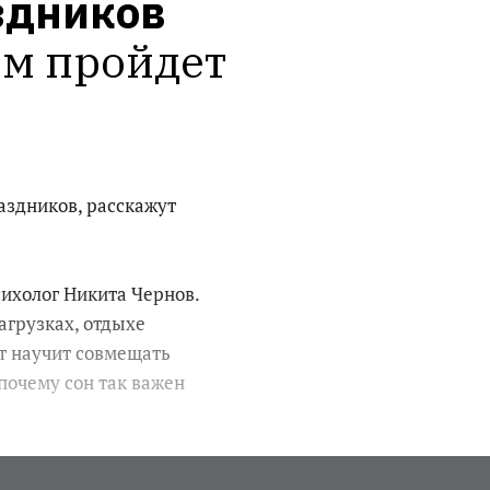
здников
м пройдет 
аздников, расскажут
сихолог Никита Чернов.
нагрузках, отдыхе
т научит совмещать
почему сон так важен