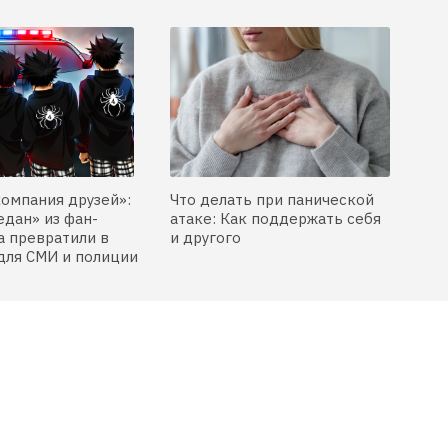
искусство, зависть и еще 
одна булочка
компания друзей»:
Что делать при панической
едан» из фан-
атаке: Как поддержать себя
 превратили в
и другого
для СМИ и полиции