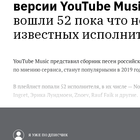
версии YouTube Mus
вошли 52 пока что не
известных исполни
YouTube Music представил сборник песен российс
по мнению сервиса, станут популярными в 2019 го
В плейлист попали 52 исполнителя, в их числе — Noa
Ingret, Эрика Лундмоен, Znoev, Rauf Faik и другие.
Я УЖЕ ПОДПИСЧИК