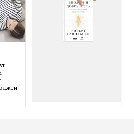
т 
 
 
олжен 
КНИГА НЕДЕЛИ
«Биология добра и зла»: 
Что приносит нам 
удовольствие
Секс, 