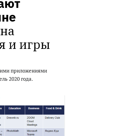
ют 
ине
на 
 и игры
акими приложениями
ель 2020 года.