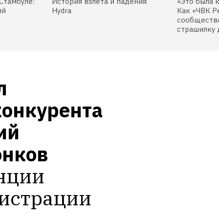
Стамбуле:
История взлета и падения
«Это была 
ий
Hydra
Как «ЧВК Р
сообщества
страшилку 
 
онкурента 
й 
онков
нции 
гистрации