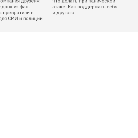
компания друзей»:
Что делать при панической
едан» из фан-
атаке: Как поддержать себя
 превратили в
и другого
для СМИ и полиции