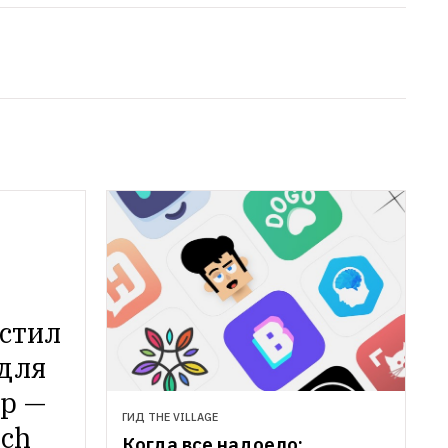
стил 
для 
р — 
ГИД THE VILLAGE
tch
Когда все надоело: 