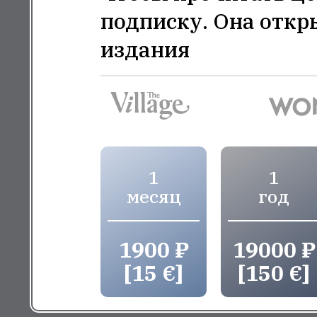
подписку. Она откр
издания
1
1
месяц
год
1900 ₽
19000 ₽
[15 €]
[150 €]