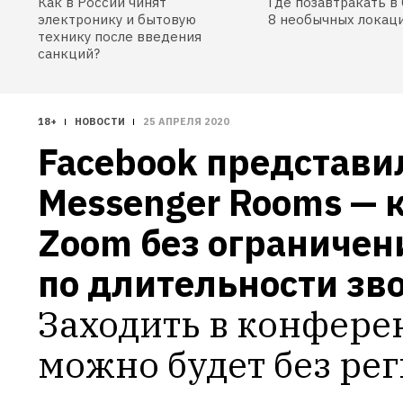
Как в России чинят
Где позавтракать в 
электронику и бытовую
8 необычных локац
технику после введения
санкций?
18+
НОВОСТИ
25 АПРЕЛЯ 2020
Facebook представил
Messenger Rooms — к
Zoom без ограничени
по длительности зв
Заходить в конфере
можно будет без ре