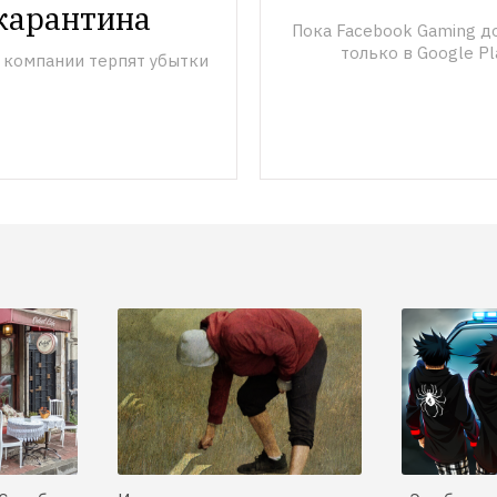
карантина
Пока Facebook Gaming до
только в Google Pl
 компании терпят убытки