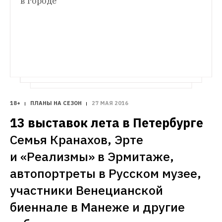
в городе
рейвы в промышленных зданиях
говорят с The Village о своих любимых 
Рассказываем о командах m_division и 
местах в городе
Roots United, которые организуют 
музыкальные фестивали на бывших 
заводах и в газгольдерах
18+
ПЛАНЫ НА СЕЗОН
27 МАЯ 2016
13 выставок лета в Петербурге
Семья Кранахов, Эрте 
и «Реализмы» в Эрмитаже, 
автопортреты в Русском музее, 
участники Венецианской 
биеннале в Манеже и другие 