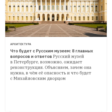
АРХИТЕКТУРА
Что будет с Русским музеем: 8 главных 
ГИД THE VILLAGE
вопросов и ответов
Русский музей 
Кранахи в Пушкинском музее: Что нужно 
в Петербурге, возможно, ожидает 
ЛИЧНЫЙ ОПЫТ
знать о живописи династии
Дух 
реконструкция. Объясняем, зачем она 
«И не нужен там никакой Ося»: Как делают 
эксперимента, династическое искусство и 
нужна, в чём её опасность и что будет 
квест про Маяковского и Брик
В 
женская сила на выставке «Кранахи. 
Петербурге открылся новый квест, 
с Михайловским дворцом
Между Ренессансом и маньеризмом»
посвящённый отношениям Владимира 
Маяковского и Лили Брик. The Village 
поговорил с создателем игры