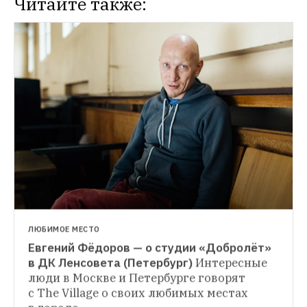
Читайте также:
ЛЮБИМОЕ МЕСТО
Евгений Фёдоров — о студии «Добролёт» 
ЛЮБИМОЕ МЕСТО
в ДК Ленсовета (Петербург)
Интересные 
Oxxxymiron — о дворах Лиговского 
люди в Москве и Петербурге говорят 
ИНДУСТРИЯ
проспекта и центре русской рэп-культуры
с The Village о своих любимых местах 
Заводы стоят: Как в Петербурге проводят 
Интересные люди в Москве и Петербурге 