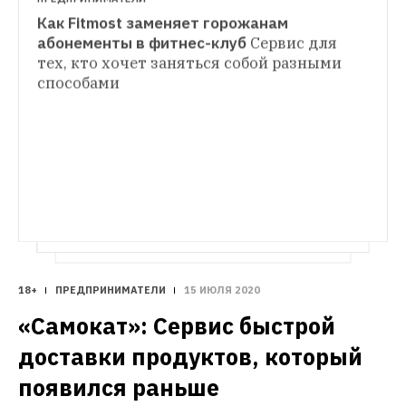
Как Fitmost заменяет горожанам 
ПРЕДПРИНИМАТЕЛИ
абонементы в фитнес-клуб
Сервис для 
Botavikos: Как бренд натуральной 
тех, кто хочет заняться собой разными 
ПРЕДПРИНИМАТЕЛИ
косметики попал на полки «Вкусвилла» и в 
способами
«Самокат»: Сервис быстрой доставки 
Европу
Сарафанное радио вместо 
продуктов, который появился раньше 
рекламы, свои корнеры и запуск 
«Яндекс.Лавки»
А потом стал продавать 
франшизы
продукты под своей маркой в обеих 
столицах
18+
ПРЕДПРИНИМАТЕЛИ
15 ИЮЛЯ 2020
«Самокат»: Сервис быстрой 
доставки продуктов, который 
появился раньше 