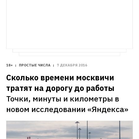
Попытайтесь угадать цену снежного 
московского свадебного торжества 
шара, свечки, записной книжки и других 
в экономичной, средней и дорогой 
вещей, которые могут стать подарком 
ценовой категории
на Новый год
18+
ПРОСТЫЕ ЧИСЛА
7 ДЕКАБРЯ 2016
Сколько времени москвичи 
тратят на дорогу до работы
Точки, минуты и километры в 
новом исследовании «Яндекса» 