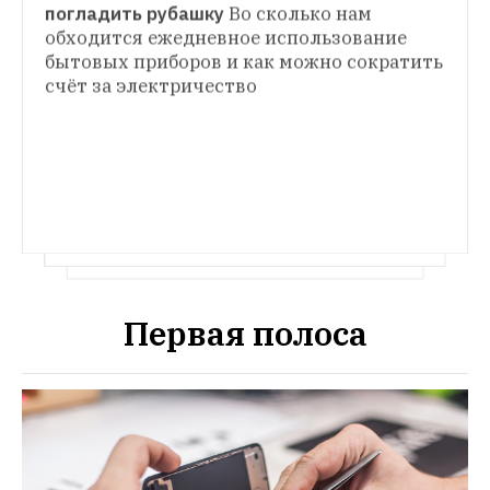
ЭКСПЕРИМЕНТ
погладить рубашку
Во сколько нам 
обходится ежедневное использование 
КАК ЭТО РАБОТАЕТ
The Village сравнил работу 
бытовых приборов и как можно сократить 
Как устроен отель
Как происходит 
Яндекс.Навигатора и карт Apple 
счёт за электричество
бронирование, о чем просят постояльцы, 
и выяснил, какой сервис предлагает 
а также откуда берутся в номерах 
шампуни и подушки
Первая полоса