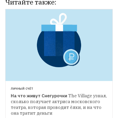
Читайте также:
ЛИЧНЫЙ СЧЁТ
На что живут Снегурочки
The Village узнал, 
ПРОСТЫЕ ЧИСЛА
сколько получает актриса московского 
Сколько стоит сыграть

театра, которая проводит ёлки, и на что 
ТЕСТ
свадьбу в Москве?
С помощью экспертов 
она тратит деньги
Сколько стоят новогодние подарки
The Village рассчитал стоимость 