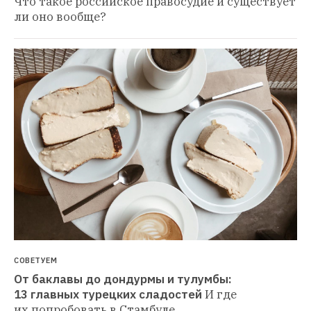
Что такое российское правосудие и существует 
ли оно вообще?
СОВЕТУЕМ
От баклавы до дондурмы и тулумбы: 
13 главных турецких сладостей
И где 
их попробовать в Стамбуле