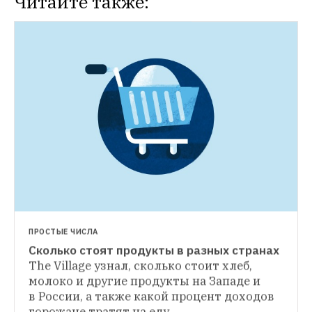
Читайте также:
ПРОСТЫЕ ЧИСЛА
Сколько стоят продукты в разных странах
ПРОСТЫЕ ЧИСЛА
The Village узнал, сколько стоит хлеб, 
Сколько москвичи тратят на продукты
молоко и другие продукты на Западе и 
ЛАЙФХАК
The Village попросил горожан сохранить 
в России, а также какой процент доходов 
Переводчики — о том, как учить 
чеки от похода в супермаркет 
горожане тратят на еду
иностранные языки
Люди, которые 