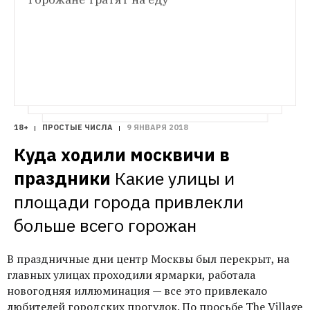
и рассказать о том, как они подходят 
хорошо знают иностранные языки, 
к закупке продуктов
рассказывают, как начать говорить на них 
и поддерживать на уровне
18+
ПРОСТЫЕ ЧИСЛА
9 ЯНВАРЯ 2018
Куда ходили москвичи в 
праздники
Какие улицы и 
площади города привлекли 
больше всего горожан
В праздничные дни центр Москвы был перекрыт, на
главных улицах проходили ярмарки, работала
новогодняя иллюминация — все это привлекало
любителей городских прогулок. По просьбе The Village