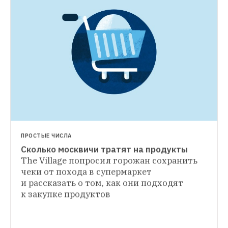
ПРОСТЫЕ ЧИСЛА
Сколько москвичи тратят на продукты
ПРОСТЫЕ ЧИСЛА
The Village попросил горожан сохранить 
Самый дорогой и самый дешевый отель
чеки от похода в супермаркет 
ПРОСТЫЕ ЧИСЛА
Узнали, сколько стоит переночевать в 
и рассказать о том, как они подходят 
Как растут цены на авиабилеты
Сколько 
президентском люксе и есть ли 
к закупке продуктов
денег теряют те, кто не спланировал 
гостиницы дешевле 2 тысяч рублей
отпуск заранее