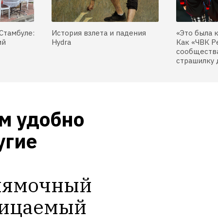
Стамбуле:
История взлета и падения
«Это была 
ий
Hydra
Как «ЧВК Р
сообщества
страшилку 
м удобно 
гие 
лямочный 
ицаемый 