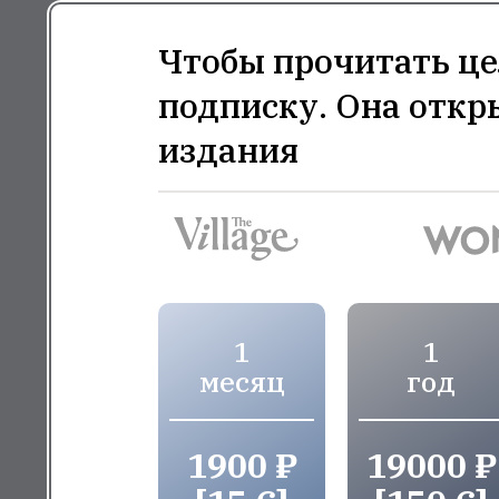
Чтобы прочитать це
подписку. Она откр
издания
1
1
месяц
год
1900 ₽
19000 ₽