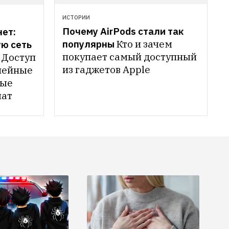
ИСТОРИИ
Почему AirPods стали так 
ет: 
популярны
Кто и зачем 
ю сеть 
покупает самый доступный 
Доступ 
из гаджетов Apple
лейные 
ые 
мат