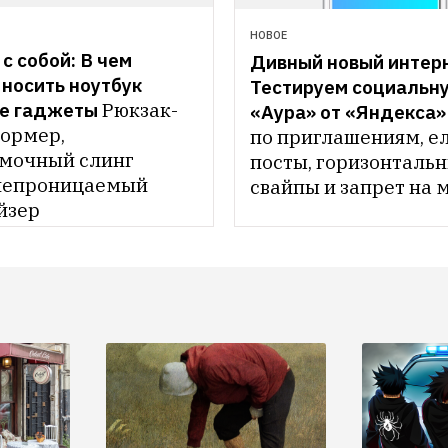
НОВОЕ
с собой: В чем 
Дивный новый интерн
носить ноутбук 
Тестируем социальну
ие гаджеты
Рюкзак-
«Аура» от «Яндекса»
ормер, 
по приглашениям, е
мочный слинг 
посты, горизонтальн
непроницаемый 
свайпы и запрет на 
йзер