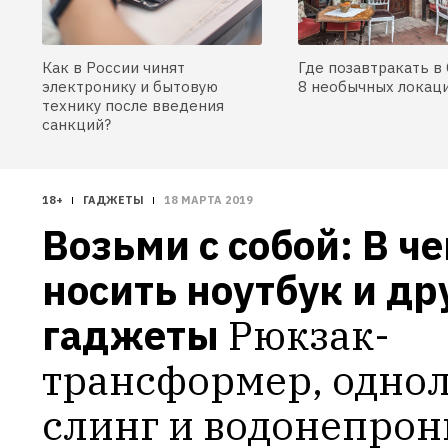
Как в России чинят
Где позавтракать в 
электронику и бытовую
8 необычных локац
технику после введения
санкций?
18+
ГАДЖЕТЫ
18 МАРТА 2019
Возьми с собой: В че
носить ноутбук и дру
гаджеты
Рюкзак-
трансформер, одно
слинг и водонепрон