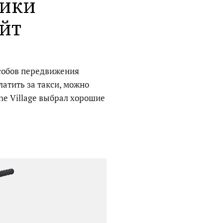
ики 
йт
особов передвижения
платить за такси, можно
he Village выбрал хорошие