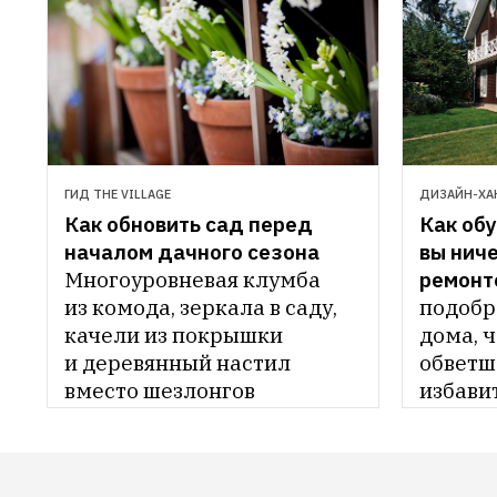
ГИД THE VILLAGE
ДИЗАЙН-ХА
Как обновить сад перед 
Как обу
началом дачного сезона
вы ниче
Многоуровневая клумба 
ремонт
из комода, зеркала в саду, 
подобр
качели из покрышки 
дома, ч
и деревянный настил 
обветша
вместо шезлонгов
избавит
на учас
клумбу,
цвести 