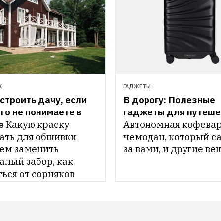
К
ГАДЖЕТЫ
строить дачу, если 
В дорогу: Полезные 
го не понимаете в 
гаджеты для путеше
е
Какую краску 
Автономная кофеварк
ать для обшивки 
чемодан, который са
ем заменить 
за вами, и другие ве
лый забор, как 
ься от сорняков 
тке и создать 
 которая будет 
всё лето 