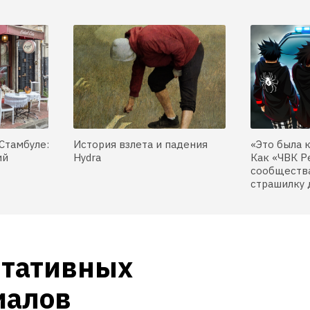
Стамбуле:
История взлета и падения
«Это была 
ий
Hydra
Как «ЧВК Р
сообщества
страшилку 
тативных 
алов 