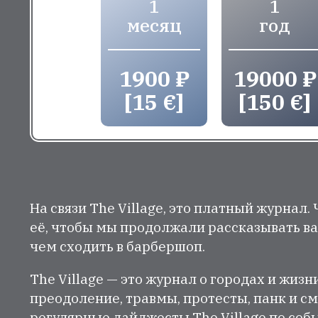
1
1
месяц
год
1900 ₽
19000 ₽
[15 €]
[150 €]
На связи The Village, это платный журнал.
её, чтобы мы продолжали рассказывать ва
чем сходить в барбершоп.
The Village — это журнал о городах и жизн
преодоление, травмы, протесты, панк и см
регулярные дайджесты The Village по собы