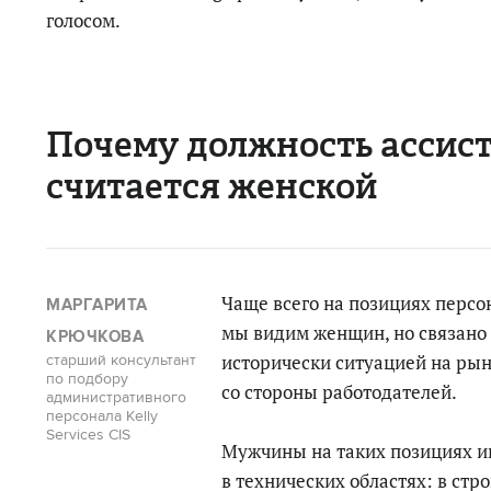
голосом.
Почему должность ассис
считается женской
Чаще всего на позициях персо
МАРГАРИТА
мы видим женщин, но связано 
КРЮЧКОВА
исторически ситуацией на рын
старший консультант
по подбору
со стороны работодателей.
административного
персонала Kelly
Services CIS
Мужчины на таких позициях и
в технических областях: в стр