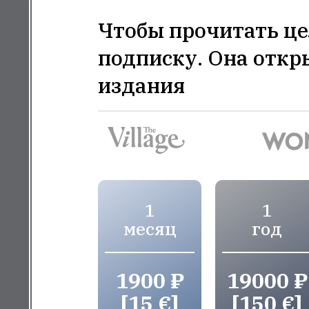
Чтобы прочитать це
подписку. Она откр
издания
1
1
месяц
год
1900 ₽
19000 ₽
[15 €]
[150 €]