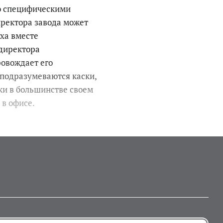
но специфическими
иректора завода может
ха вместе
 директора
ровождает его
 подразумеваются каски,
ки в большинстве своем
 в офисе.