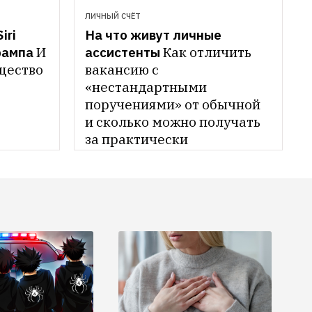
ЛИЧНЫЙ СЧЁТ
ri 
На что живут личные 
рампа
И 
ассистенты
Как отличить 
бщество
вакансию с 
«нестандартными 
поручениями» от обычной 
и сколько можно получать 
за практически 
круглосуточную работу