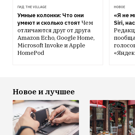
ГИД THE VILLAGE
НОВОЕ
Умные колонки: Что они 
«Я не м
умеют и сколько стоят
Чем 
Siri, н
отличаются друг от друга 
Редакци
Amazon Echo, Google Home, 
пообща
Microsoft Invoke и Apple 
голосо
HomePod
«Яндек
Новое и лучшее