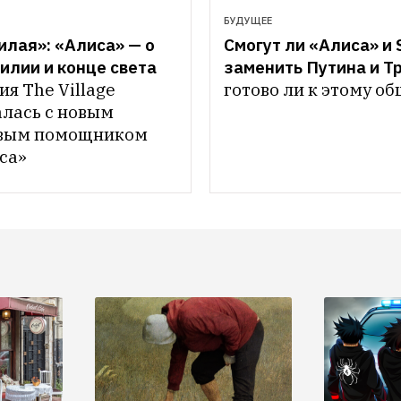
БУДУЩЕЕ
илая»: «Алиса» — о 
Смогут ли «Алиса» и Si
асилии и конце света
заменить Путина и Т
я The Village 
готово ли к этому о
лась с новым 
вым помощником 
са»