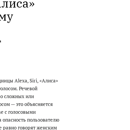
Алиса» 
му 
 
цы Alexa, Siri, «Алиса»
голосом. Речевой
 о сложных или
осом — это объясняется
ае с голосовыми
а опасность пользователю
се равно говорят женским