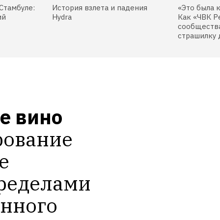
Стамбуле:
История взлета и падения
«Это была 
ий
Hydra
Как «ЧВК Р
сообщества
страшилку 
е вино
ование 
 
ределами 
нного 