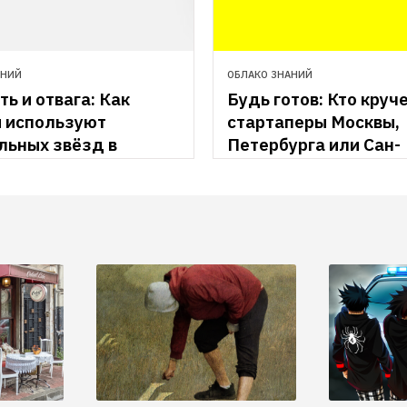
АНИЙ
ОБЛАКО ЗНАНИЙ
ь и отвага: Как 
Будь готов: Кто круче
 используют 
стартаперы Москвы, 
ьных звёзд в 
Петербурга или Сан-
е
Известный своими 
Франциско?
бными 
Международная шко
ываниями актёр 
бизнеса Founder Insti
хлобыстин увеличил 
сравнила личные кач
и в интернет-
начинающих 
е Baon в 4 раза. H&F 
предпринимателей в
нает рекламные 
городах и выяснила, у
ии с участием 
больше шансов.
 эпатажных 
тей.