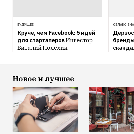
БУДУЩЕЕ
ОБЛАКО ЗН
Круче, чем Facebook: 5 идей 
Дерзост
для стартаперов
Инвестор 
бренды
Виталий Полехин 
скандал
анализирует, какие бизнес-
реклам
проекты будут популярны в 
гомофо
2014 году.
высказ
Новое и лучшее
Иван О
продаж
магазин
вспоми
кампан
других
личнос