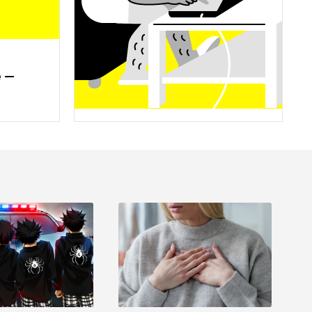
 — 
ИСТОРИИ
ла 
Айфон в кармане ватника: 
tute 
Как Рунет потерял свободу
ества 
С чьей помощью 
государству удалось 
 трёх 
поставить интернет под 
 кого 
свой контроль? Ответ — в 
очерке Насти Черниковой 
об истории регулирования 
Сети в России.