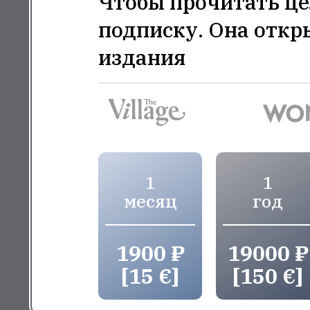
Чтобы прочитать це
подписку. Она откр
издания
1
1
месяц
год
1900 ₽
19000 ₽
[15 €]
[150 €]