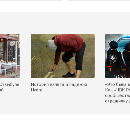
Стамбуле:
История взлета и падения
«Это была 
ий
Hydra
Как «ЧВК Р
сообщества
страшилку 