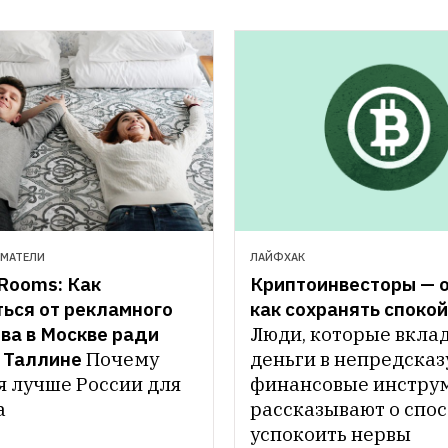
МАТЕЛИ
ЛАЙФХАК
Rooms: Как 
Криптоинвесторы — о 
ься от рекламного 
как сохранять споко
ва в Москве ради 
Люди, которые вкла
в Таллине
Почему 
деньги в непредсказ
я лучше России для 
финансовые инструм
а
рассказывают о спос
успокоить нервы