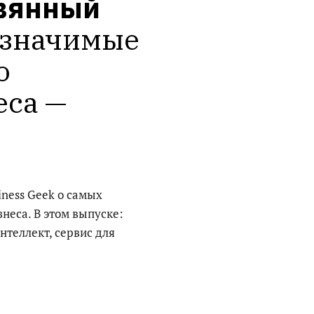
вянный 
значимые 
 
са — 
iness Geek о самых
неса. В этом выпуске:
нтеллект, сервис для