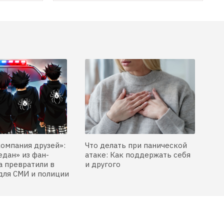
а теперь открывает 
магазины-кулинарии 
здорового питания
компания друзей»:
Что делать при панической
едан» из фан-
атаке: Как поддержать себя
 превратили в
и другого
для СМИ и полиции