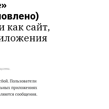
» 
новлено)
как сайт, 
иложения 
оцсети.
сбой. Пользователи
ильных приложениях
авляются сообщения.