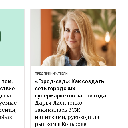
ПРЕДПРИНИМАТЕЛИ
том, 
«Город-сад»: Как создать 
йствие
сеть городских 
дывают 
супермаркетов за три года
уемые 
Дарья Лисиченко 
енты, 
занималась ЗОЖ-
обах 
напитками, руководила 
рынком в Конькове, 