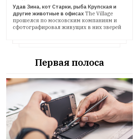
на собеседование
совершают сейчас кандидаты при поиске 
Удав Зина, кот Старки, рыба Крупская и 
работы
другие животные в офисах
The Village 
прошелся по московским компаниям и 
сфотографировал живущих в них зверей
Первая полоса