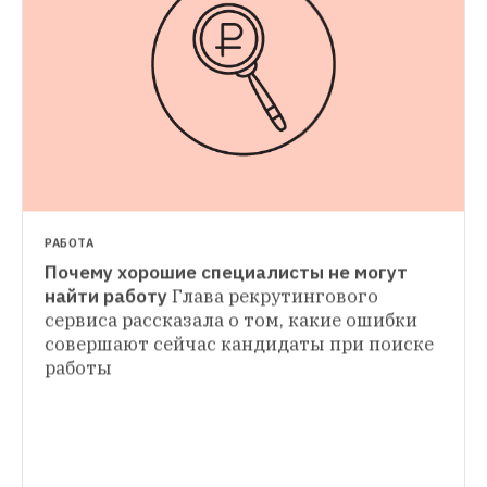
РАБОТА
Почему хорошие специалисты не могут 
РАБОТА
найти работу
Глава рекрутингового 
Кому выгодно работать дома
The Village 
сервиса рассказала о том, какие ошибки 
РАБОТА
обнаружил профессии, представители 
совершают сейчас кандидаты при поиске 
Ящерицы и парашюты: Самые странные 
которых могут много зарабатывать, не 
работы
поощрения от работодателей
Что 
приходя в офис
обещают компании, помимо привычного 
соцпакета, и как это влияет 
на сотрудников