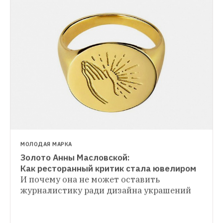
МОЛОДАЯ МАРКА
Золото Анны Масловской: 
ПРЕДПРИНИМАТЕЛИ
Как ресторанный критик стала ювелиром
Bite вместо борща: Как в BioFoodLab 
И почему она не может оставить 
ИСТОРИИ
приобщают своих сотрудников и простых 
журналистику ради дизайна украшений
Все свои: Как горожане переезжают 
горожан к правильному питанию
из съемных квартир и хостелов 
в коливинги
И что может пойти не так