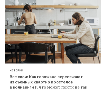
ИСТОРИИ
Все свои: Как горожане переезжают 
ПРОСТЫЕ ЧИСЛА
из съемных квартир и хостелов 
Как стать соседом Путина и Собянина: 
в коливинги
И что может пойти не так
ГДЕ ТЫ ЖИВЁШЬ
Сколько стоят квартиры 
«Я живу в ЖК „Пресня Сити“»
в предполагаемых домах чиновников