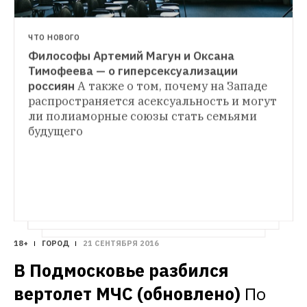
ЧТО НОВОГО
Философы Артемий Магун и Оксана 
РЕЦЕПТЫ ШЕФОВ
Тимофеева — о гиперсексуализации 
8 быстрых ужинов
Запеченный батат, 
россиян
А также о том, почему на Западе 
ЛИЧНЫЙ ОПЫТ
тальятелле «алла водка» и другие 
распространяется асексуальность и могут 
Я сменил квартиру на хостел
Часто 
рецепты на вечер для тех, кто ничего не 
ли полиаморные союзы стать семьями 
меняющиеся соседи и очереди к плите — 
успевает после работы
постоянные обитатели хостелов 
будущего
рассказывают об особенностях 
коллективного быта
18+
ГОРОД
21 СЕНТЯБРЯ 2016
В Подмосковье разбился 
вертолет МЧС (обновлено)
По 