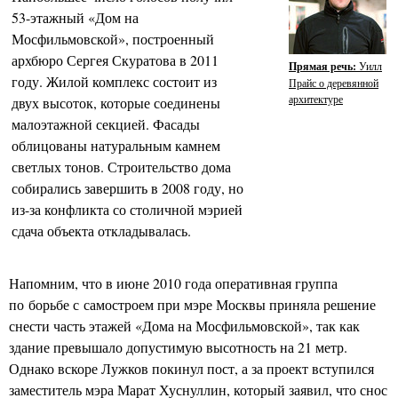
53-этажный «Дом на
Мосфильмовской», построенный
архбюро Сергея Скуратова в 2011
Прямая речь:
Уилл
году. Жилой комплекс состоит из
Прайс о деревянной
архитектуре
двух высоток, которые соединены
малоэтажной секцией. Фасады
облицованы натуральным камнем
светлых тонов. Строительство дома
собирались завершить в 2008 году, но
из-за конфликта со столичной мэрией
сдача объекта откладывалась.
Напомним, что в июне 2010 года оперативная группа
по борьбе с самостроем при мэре Москвы приняла решение
снести часть этажей «Дома на Мосфильмовской», так как
здание превышало допустимую высотность на 21 метр.
Однако вскоре Лужков покинул пост, а за проект вступился
заместитель мэра Марат Хуснуллин, который заявил, что снос