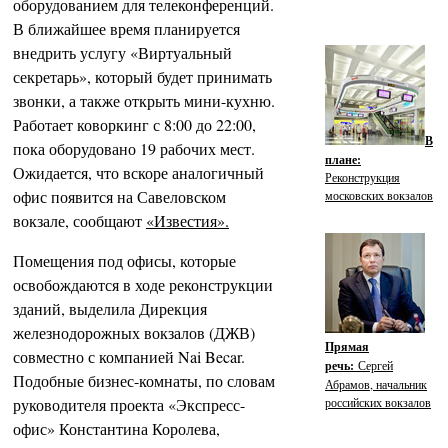
оборудованием для телеконференций.
В ближайшее время планируется
внедрить услугу «Виртуальный
секретарь», который будет принимать
звонки, а также открыть мини-кухню.
Работает коворкинг с 8:00 до 22:00,
В
пока оборудовано 19 рабочих мест.
плане:
Ожидается, что вскоре аналогичный
Реконструкция
офис появится на Савеловском
московских вокзалов
вокзале, сообщают
«Известия».
Помещения под офисы, которые
освобождаются в ходе реконструкции
зданий, выделила Дирекция
железнодорожных вокзалов (ДЖВ)
Прямая
совместно с компанией Nai Becar.
речь:
Сергей
Подобные бизнес-комнаты, по словам
Абрамов, начальник
руководителя проекта «Экспресс-
российских вокзалов
офис» Константина Королева,